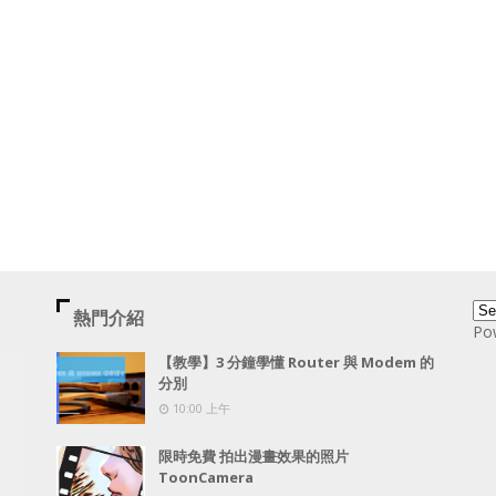
熱門介紹
Po
【教學】3 分鐘學懂 Router 與 Modem 的
分別
10:00 上午
限時免費 拍出漫畫效果的照片
ToonCamera