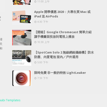
11:00 上午
Apple 開學優惠 2020：大專生買 Mac 或
iPad 送 AirPods
賞
4:30 下午
【開箱】Google Chromecast 簡單介紹
讓手機畫面投放到電視上播放
浸
10:30 上午
天
和
【SpotCam Solo 2 無線網絡攝錄機】防水
防塵、內置電池 室內／戶外通用
5:00 下午
限時免費 非一般的特效 LightLeaker
7:59 下午
abi Templates