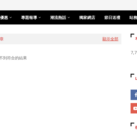
優惠
專題報導
潮流熱話
獨家網店
節日送禮
站
章
顯示全部
7,
不到符合的結果