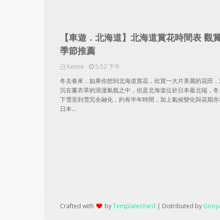
【車遊．北海道】北海道賞花時間表 觀
季節推薦
Kenne
5:52 下午
冬去春來，如果你想到北海道賞花，欣賞一大片美麗的花田，
沉在薰衣草的浪漫氣氛之中，但是北海道位於日本最北端，冬
下雪至到雪完全融化，約有半年時間，加上氣候變化與花期亦
日本…
Crafted with
by
TemplatesYard
| Distributed by
Gooya