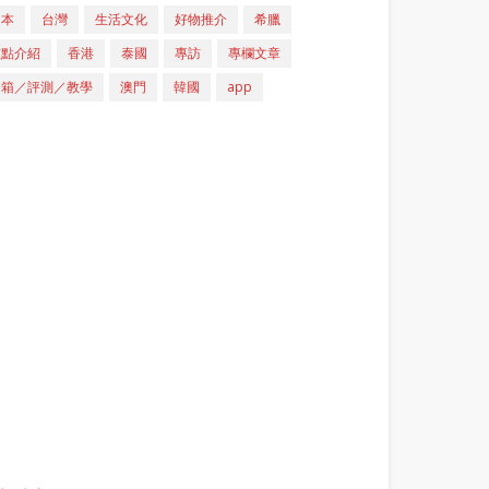
日本
台灣
生活文化
好物推介
希臘
重點介紹
香港
泰國
專訪
專欄文章
開箱／評測／教學
澳門
韓國
app