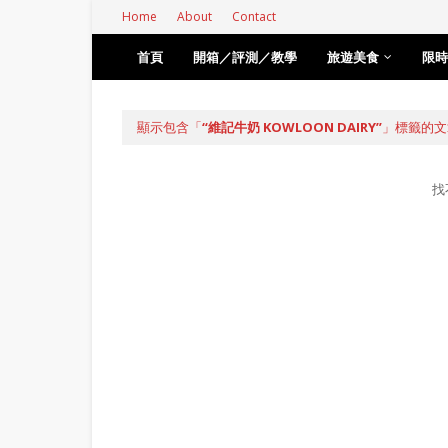
Home
About
Contact
首頁
開箱／評測／教學
旅遊美食
限時
顯示包含「
維記牛奶 KOWLOON DAIRY
」標籤的文
找