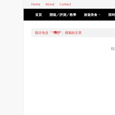
Home
About
Contact
首頁
開箱／評測／教學
旅遊美食
限時
顯示包含「
灣仔
」標籤的文章
找