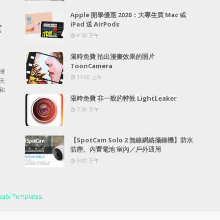
Apple 開學優惠 2020：大專生買 Mac 或
iPad 送 AirPods
賞
4:30 下午
限時免費 拍出漫畫效果的照片
ToonCamera
浸
11:00 上午
天
和
限時免費 非一般的特效 LightLeaker
7:59 下午
【SpotCam Solo 2 無線網絡攝錄機】防水
防塵、內置電池 室內／戶外通用
5:00 下午
abi Templates