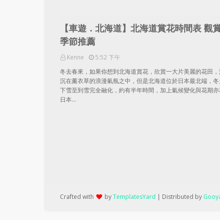
【車遊．北海道】北海道賞花時間表 觀
季節推薦
Kenne
5:52 下午
冬去春來，如果你想到北海道賞花，欣賞一大片美麗的花田，
沉在薰衣草的浪漫氣氛之中，但是北海道位於日本最北端，冬
下雪至到雪完全融化，約有半年時間，加上氣候變化與花期亦
日本…
Crafted with
by
TemplatesYard
| Distributed by
Gooya