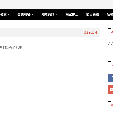
優惠
專題報導
潮流熱話
獨家網店
節日送禮
站
顯示全部
7,
不到符合的結果