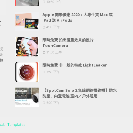
10:30 上午
Apple 開學優惠 2020：大專生買 Mac 或
iPad 送 AirPods
賞
4:30 下午
限時免費 拍出漫畫效果的照片
ToonCamera
浸
11:00 上午
天
和
限時免費 非一般的特效 LightLeaker
7:59 下午
【SpotCam Solo 2 無線網絡攝錄機】防水
防塵、內置電池 室內／戶外通用
5:00 下午
abi Templates