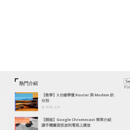
熱門介紹
Po
【教學】3 分鐘學懂 Router 與 Modem 的
分別
10:00 上午
【開箱】Google Chromecast 簡單介紹
讓手機畫面投放到電視上播放