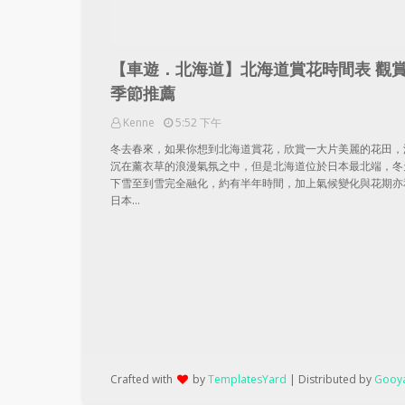
【車遊．北海道】北海道賞花時間表 觀
季節推薦
Kenne
5:52 下午
冬去春來，如果你想到北海道賞花，欣賞一大片美麗的花田，
沉在薰衣草的浪漫氣氛之中，但是北海道位於日本最北端，冬
下雪至到雪完全融化，約有半年時間，加上氣候變化與花期亦
日本…
Crafted with
by
TemplatesYard
| Distributed by
Gooya