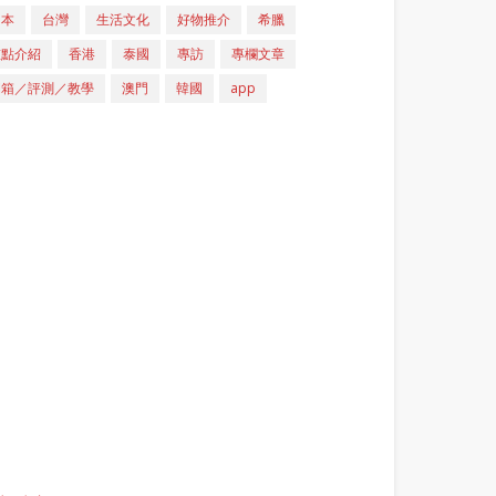
日本
台灣
生活文化
好物推介
希臘
重點介紹
香港
泰國
專訪
專欄文章
開箱／評測／教學
澳門
韓國
app