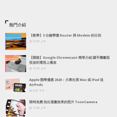
熱門介紹
【教學】3 分鐘學懂 Router 與 Modem 的分別
10:00 上午
【開箱】Google Chromecast 簡單介紹 讓手機畫面
投放到電視上播放
10:30 上午
Apple 開學優惠 2020：大專生買 Mac 或 iPad 送
AirPods
4:30 下午
限時免費 拍出漫畫效果的照片 ToonCamera
11:00 上午