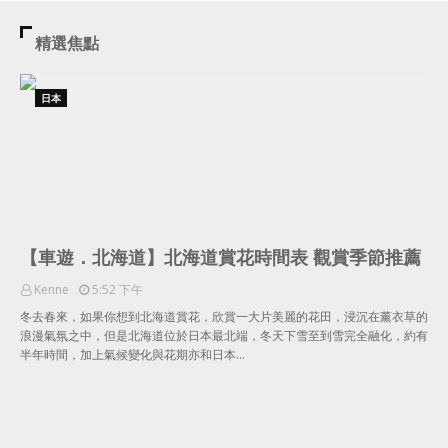
精選焦點
日本
【車遊．北海道】北海道賞花時間表 觀賞季節推薦
Kenne
5:52 下午
冬去春來，如果你想到北海道賞花，欣賞一大片美麗的花田，浸沉在薰衣草的
浪漫氣氛之中，但是北海道位於日本最北端，冬天下雪至到雪完全融化，約有
半年時間，加上氣候變化與花期亦和日本…