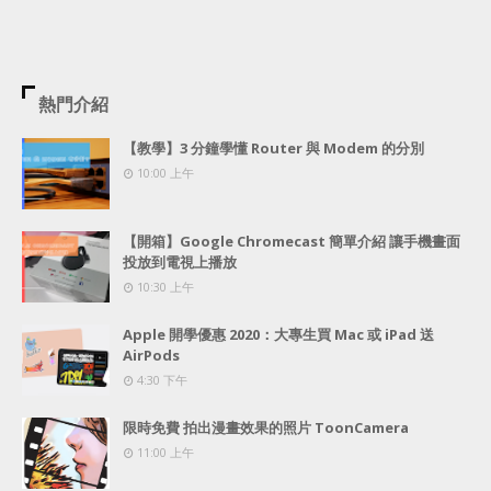
熱門介紹
【教學】3 分鐘學懂 Router 與 Modem 的分別
10:00 上午
【開箱】Google Chromecast 簡單介紹 讓手機畫面
投放到電視上播放
10:30 上午
Apple 開學優惠 2020：大專生買 Mac 或 iPad 送
AirPods
4:30 下午
限時免費 拍出漫畫效果的照片 ToonCamera
11:00 上午