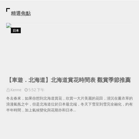
精選焦點
日本
【車遊．北海道】北海道賞花時間表 觀賞季節推薦
Kenne
5:52 下午
冬去春來，如果你想到北海道賞花，欣賞一大片美麗的花田，浸沉在薰衣草的
浪漫氣氛之中，但是北海道位於日本最北端，冬天下雪至到雪完全融化，約有
半年時間，加上氣候變化與花期亦和日本…