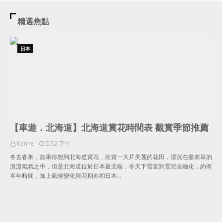
精選焦點
日本
【車遊．北海道】北海道賞花時間表 觀賞季節推薦
Kenne
5:52 下午
冬去春來，如果你想到北海道賞花，欣賞一大片美麗的花田，浸沉在薰衣草的
浪漫氣氛之中，但是北海道位於日本最北端，冬天下雪至到雪完全融化，約有
半年時間，加上氣候變化與花期亦和日本…