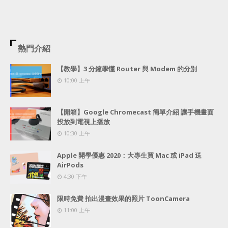
熱門介紹
【教學】3 分鐘學懂 Router 與 Modem 的分別
10:00 上午
【開箱】Google Chromecast 簡單介紹 讓手機畫面
投放到電視上播放
10:30 上午
Apple 開學優惠 2020：大專生買 Mac 或 iPad 送
AirPods
4:30 下午
限時免費 拍出漫畫效果的照片 ToonCamera
11:00 上午