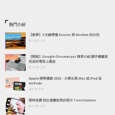
熱門介紹
【教學】3 分鐘學懂 Router 與 Modem 的分別
10:00 上午
【開箱】Google Chromecast 簡單介紹 讓手機畫面
投放到電視上播放
10:30 上午
Apple 開學優惠 2020：大專生買 Mac 或 iPad 送
AirPods
4:30 下午
限時免費 拍出漫畫效果的照片 ToonCamera
11:00 上午