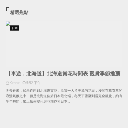
精選焦點
日本
【車遊．北海道】北海道賞花時間表 觀賞季節推薦
Kenne
5:52 下午
冬去春來，如果你想到北海道賞花，欣賞一大片美麗的花田，浸沉在薰衣草的
浪漫氣氛之中，但是北海道位於日本最北端，冬天下雪至到雪完全融化，約有
半年時間，加上氣候變化與花期亦和日本…