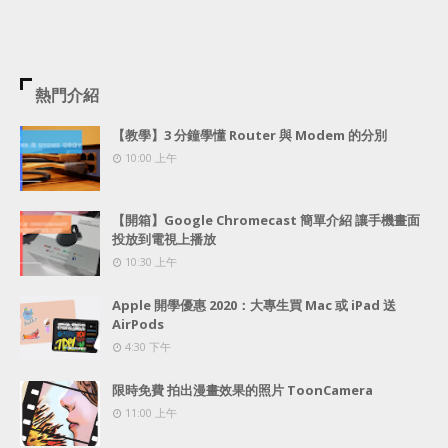
熱門介紹
【教學】3 分鐘學懂 Router 與 Modem 的分別
10:00 上午
【開箱】Google Chromecast 簡單介紹 讓手機畫面
投放到電視上播放
10:30 上午
Apple 開學優惠 2020：大專生買 Mac 或 iPad 送
AirPods
4:30 下午
限時免費 拍出漫畫效果的照片 ToonCamera
11:00 上午