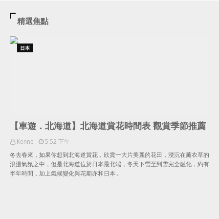
精選焦點
日本
【車遊．北海道】北海道賞花時間表 觀賞季節推薦
Kenne
5:52 下午
冬去春來，如果你想到北海道賞花，欣賞一大片美麗的花田，浸沉在薰衣草的
浪漫氣氛之中，但是北海道位於日本最北端，冬天下雪至到雪完全融化，約有
半年時間，加上氣候變化與花期亦和日本…