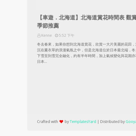
【車遊．北海道】北海道賞花時間表 觀
季節推薦
Kenne
5:52 下午
冬去春來，如果你想到北海道賞花，欣賞一大片美麗的花田，
沉在薰衣草的浪漫氣氛之中，但是北海道位於日本最北端，冬
下雪至到雪完全融化，約有半年時間，加上氣候變化與花期亦
日本…
Crafted with
by
TemplatesYard
| Distributed by
Gooya