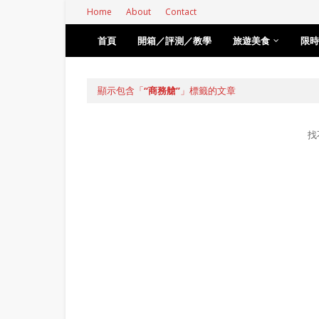
Home
About
Contact
首頁
開箱／評測／教學
旅遊美食
限時
顯示包含「
商務艙
」標籤的文章
找