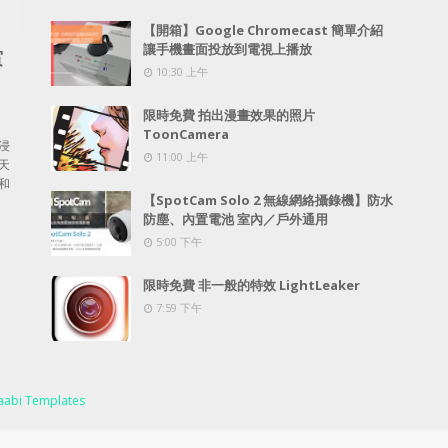
【開箱】Google Chromecast 簡單介紹
讓手機畫面投放到電視上播放
賞
10:30 上午
限時免費 拍出漫畫效果的照片
ToonCamera
浸
11:00 上午
天
和
【SpotCam Solo 2 無線網絡攝錄機】防水
防塵、內置電池 室內／戶外通用
5:00 下午
限時免費 非一般的特效 LightLeaker
7:59 下午
abi Templates