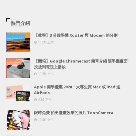
熱門介紹
【教學】3 分鐘學懂 Router 與 Modem 的分別
10:00 上午
【開箱】Google Chromecast 簡單介紹 讓手機畫面
投放到電視上播放
10:30 上午
Apple 開學優惠 2020：大專生買 Mac 或 iPad 送
AirPods
4:30 下午
限時免費 拍出漫畫效果的照片 ToonCamera
11:00 上午