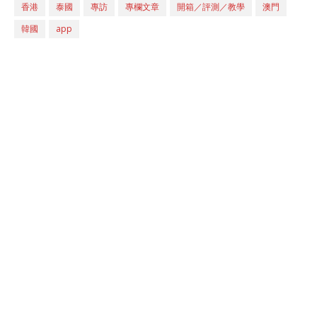
香港
泰國
專訪
專欄文章
開箱／評測／教學
澳門
韓國
app