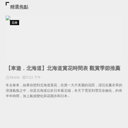
精選焦點
日本
【車遊．北海道】北海道賞花時間表 觀賞季節推薦
Kenne
5:52 下午
冬去春來，如果你想到北海道賞花，欣賞一大片美麗的花田，浸沉在薰衣草的
浪漫氣氛之中，但是北海道位於日本最北端，冬天下雪至到雪完全融化，約有
半年時間，加上氣候變化與花期亦和日本…