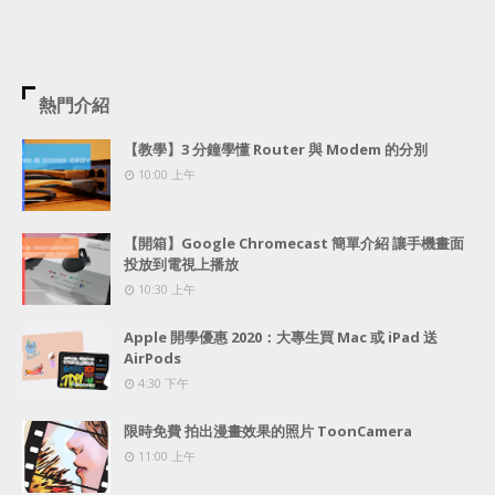
熱門介紹
【教學】3 分鐘學懂 Router 與 Modem 的分別
10:00 上午
【開箱】Google Chromecast 簡單介紹 讓手機畫面
投放到電視上播放
10:30 上午
Apple 開學優惠 2020：大專生買 Mac 或 iPad 送
AirPods
4:30 下午
限時免費 拍出漫畫效果的照片 ToonCamera
11:00 上午