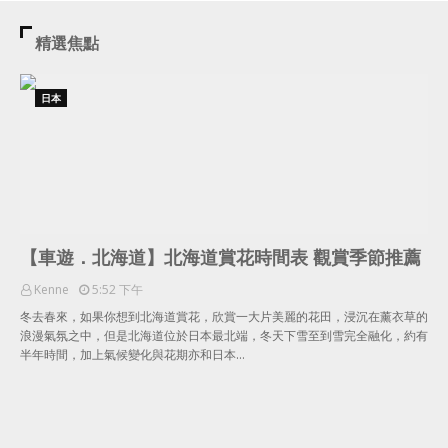
精選焦點
日本
【車遊．北海道】北海道賞花時間表 觀賞季節推薦
Kenne
5:52 下午
冬去春來，如果你想到北海道賞花，欣賞一大片美麗的花田，浸沉在薰衣草的
浪漫氣氛之中，但是北海道位於日本最北端，冬天下雪至到雪完全融化，約有
半年時間，加上氣候變化與花期亦和日本…