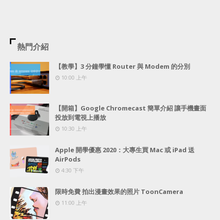
熱門介紹
【教學】3 分鐘學懂 Router 與 Modem 的分別
10:00 上午
【開箱】Google Chromecast 簡單介紹 讓手機畫面
投放到電視上播放
10:30 上午
Apple 開學優惠 2020：大專生買 Mac 或 iPad 送
AirPods
4:30 下午
限時免費 拍出漫畫效果的照片 ToonCamera
11:00 上午