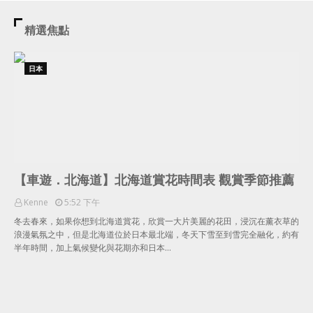
精選焦點
日本
【車遊．北海道】北海道賞花時間表 觀賞季節推薦
Kenne
5:52 下午
冬去春來，如果你想到北海道賞花，欣賞一大片美麗的花田，浸沉在薰衣草的
浪漫氣氛之中，但是北海道位於日本最北端，冬天下雪至到雪完全融化，約有
半年時間，加上氣候變化與花期亦和日本…