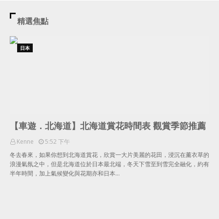
精選焦點
日本
【車遊．北海道】北海道賞花時間表 觀賞季節推薦
Kenne
5:52 下午
冬去春來，如果你想到北海道賞花，欣賞一大片美麗的花田，浸沉在薰衣草的
浪漫氣氛之中，但是北海道位於日本最北端，冬天下雪至到雪完全融化，約有
半年時間，加上氣候變化與花期亦和日本…