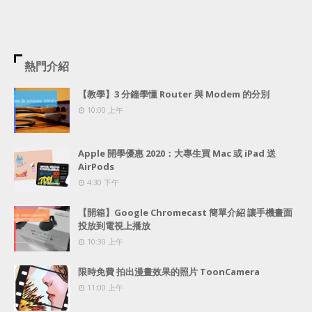
熱門介紹
【教學】3 分鐘學懂 Router 與 Modem 的分別
10:00 上午
Apple 開學優惠 2020：大專生買 Mac 或 iPad 送
AirPods
4:30 下午
【開箱】Google Chromecast 簡單介紹 讓手機畫面
投放到電視上播放
10:30 上午
限時免費 拍出漫畫效果的照片 ToonCamera
11:00 上午