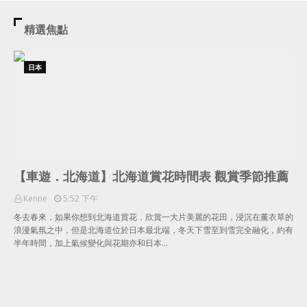
精選焦點
日本
【車遊．北海道】北海道賞花時間表 觀賞季節推薦
Kenne
5:52 下午
冬去春來，如果你想到北海道賞花，欣賞一大片美麗的花田，浸沉在薰衣草的
浪漫氣氛之中，但是北海道位於日本最北端，冬天下雪至到雪完全融化，約有
半年時間，加上氣候變化與花期亦和日本…