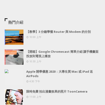
熱門介紹
【教學】3 分鐘學懂 Router 與 Modem 的分別
10:00 上午
【開箱】Google Chromecast 簡單介紹 讓手機畫面
投放到電視上播放
10:30 上午
Apple 開學優惠 2020：大專生買 Mac 或 iPad 送
AirPods
4:30 下午
限時免費 拍出漫畫效果的照片 ToonCamera
11:00 上午