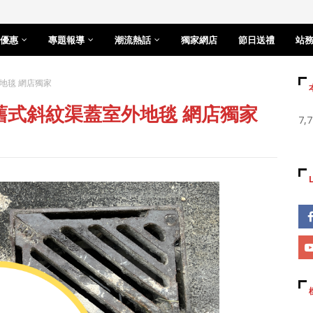
優惠
專題報導
潮流熱話
獨家網店
節日送禮
站
地毯 網店獨家
港舊式斜紋渠蓋室外地毯 網店獨家
7,