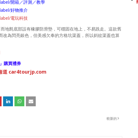
arch/label/開箱／評測／教學
ch/label/好物推介
ch/label/電玩科技
果，而地氈底部設有橡膠防滑墊，可穩固在地上，不易跣走。這款舊
而改為閃亮銀色，但美感欠奉的方格坑渠蓋，所以斜紋渠蓋也算
創
」購買禮券
 car4tourjp.com
較新的