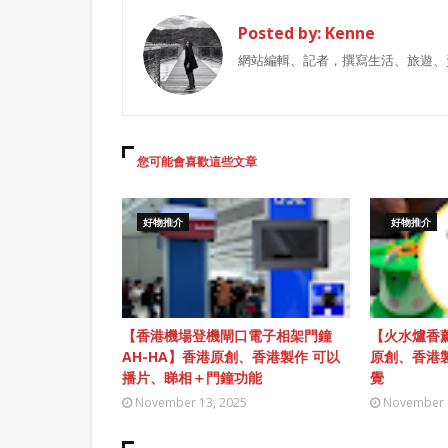
Posted by:
Kenne
網站編輯、記者，撰寫生活、旅遊、
您可能會喜歡這些文章
好物推介
好物推介
【香港機場登機閘口電子相架門鐘
【火水爐香薰
AH-HA】香港原創、香港製作 可以
原創、香港
播片、睇相＋門鐘功能
覺
November 13, 2025
November 