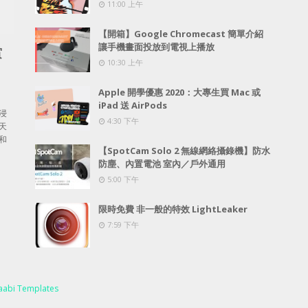
11:00 上午
【開箱】Google Chromecast 簡單介紹
讓手機畫面投放到電視上播放
賞
10:30 上午
Apple 開學優惠 2020：大專生買 Mac 或
iPad 送 AirPods
浸
4:30 下午
天
和
【SpotCam Solo 2 無線網絡攝錄機】防水
防塵、內置電池 室內／戶外通用
5:00 下午
限時免費 非一般的特效 LightLeaker
7:59 下午
abi Templates