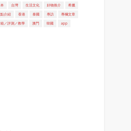
日本
台灣
生活文化
好物推介
希臘
重點介紹
香港
泰國
專訪
專欄文章
開箱／評測／教學
澳門
韓國
app