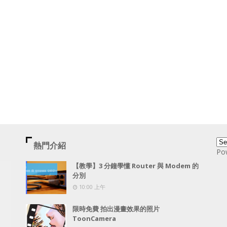
熱門介紹
Po
【教學】3 分鐘學懂 Router 與 Modem 的
分別
10:00 上午
限時免費 拍出漫畫效果的照片
ToonCamera