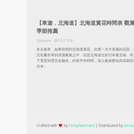
【車遊．北海道】北海道賞花時間表 觀
季節推薦
Kenne
5:52 下午
冬去春來，如果你想到北海道賞花，欣賞一大片美麗的花田，
沉在薰衣草的浪漫氣氛之中，但是北海道位於日本最北端，冬
下雪至到雪完全融化，約有半年時間，加上氣候變化與花期亦
日本…
Crafted with
by
TemplatesYard
| Distributed by
Gooya