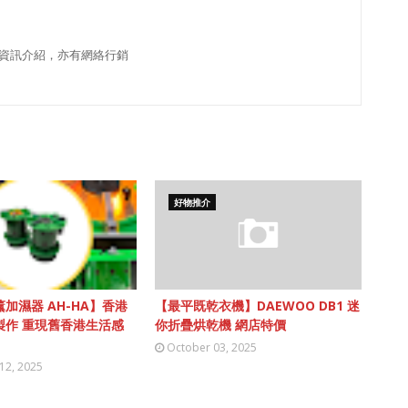
資訊介紹，亦有網絡行銷
好物推介
加濕器 AH-HA】香港
【最平既乾衣機】DAEWOO DB1 迷
製作 重現舊香港生活感
你折疊烘乾機 網店特價
October 03, 2025
12, 2025