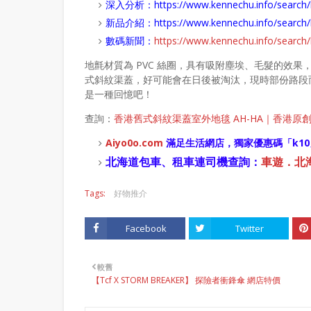
深入分析：
https://www.kennechu.info/se
新品介紹：
https://www.kennechu.info/sear
數碼新聞：
https://www.kennechu.info/sear
地氈材質為 PVC 絲圈，具有吸附塵埃、毛髮的效
式斜紋渠蓋，好可能會在日後被淘汰，現時部份路段
是一種回憶吧！
查詢：
香港舊式斜紋渠蓋室外地毯 AH-HA｜香港原
Aiyo0o
.com
滿足生活網店，
獨家優惠碼「
k10
北海道包車、租車連司機查詢：
車遊．北海道
Tags:
好物推介
Facebook
Twitter
較舊
【Tcf X STORM BREAKER】 探險者衝鋒傘 網店特價