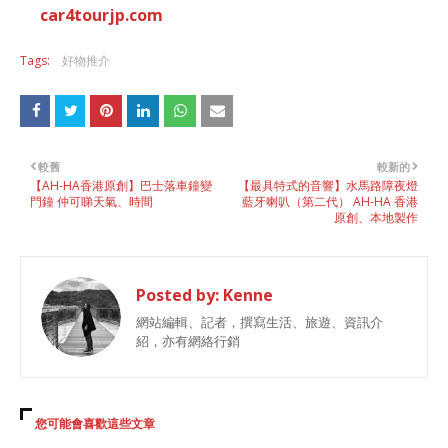
car4tourjp.com
Tags:
好物推介
較舊
較新的
【AH-HA香港原創】巴士落車鐘變
【最具特式的音響】水馬路障夜燈
門鐘 仲可睇天氣、時間
藍牙喇叭（第二代） AH-HA 香港
原創、本地製作
Posted by:
Kenne
網站編輯、記者，撰寫生活、旅遊、資訊介
紹，亦有網絡行銷
您可能會喜歡這些文章