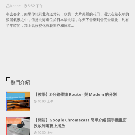
Kenne
5:52 下午
冬去春來，如果你想到北海道賞花，欣賞一大片美麗的花田，浸沉在薰衣草的
浪漫氣氛之中，但是北海道位於日本最北端，冬天下雪至到雪完全融化，約有
半年時間，加上氣候變化與花期亦和日本…
熱門介紹
【教學】3 分鐘學懂 Router 與 Modem 的分別
10:00 上午
【開箱】Google Chromecast 簡單介紹 讓手機畫面
投放到電視上播放
10:30 上午