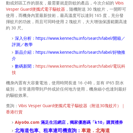
動或郊區工作的朋友，最需要就是防蚊的產品，今次介紹的
Vibis
Vesper Guard便攜式電子驅蚊器
，隨機附送 30 塊蚊片，一開即可
使用，而機身內置最新技術，最高溫度可以達到 165 度，充分發
揮蚊片的功效，而且可同時使用 2 塊蚊片，大大增強保護範圍高達
約 30 尺。
深入分析：
https://www.kennechu.info/search/label/開箱／
評測／教學
新品介紹：
https://www.kennechu.info/search/label/好物推
介
數碼新聞：
https://www.kennechu.info/search/label/電玩科
技
機身內置有大容量電池，使用時間長達 16 小時，並有 IP65 防水
級別，非常適用帶到戶外或於任何地方使用，機身細小也達到最好
的驅蚊效果。
查詢：
Vibis Vesper Guard便攜式電子驅蚊器（附送30塊蚊片）｜
香港行貨
Aiyo0o
.com
滿足生活網店，
獨家優惠碼「
k10
」購買禮券
北海道包車、租車連司機查詢：
車遊．北海道