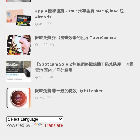
Apple 開學優惠 2020：大專生買 Mac 或 iPad 送
AirPods
4:30 下午
限時免費 拍出漫畫效果的照片 ToonCamera
11:00 上午
【SpotCam Solo 2 無線網絡攝錄機】防水防塵、內置
電池 室內／戶外通用
5:00 下午
限時免費 非一般的特效 LightLeaker
7:59 下午
Powered by
Translate