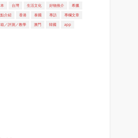
日本
台灣
生活文化
好物推介
希臘
重點介紹
香港
泰國
專訪
專欄文章
開箱／評測／教學
澳門
韓國
app