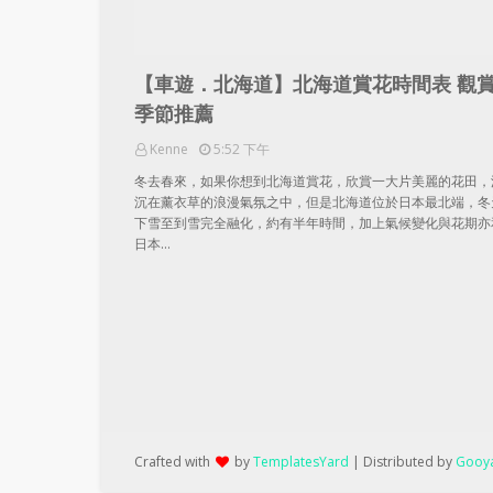
【車遊．北海道】北海道賞花時間表 觀
季節推薦
Kenne
5:52 下午
冬去春來，如果你想到北海道賞花，欣賞一大片美麗的花田，
沉在薰衣草的浪漫氣氛之中，但是北海道位於日本最北端，冬
下雪至到雪完全融化，約有半年時間，加上氣候變化與花期亦
日本…
Crafted with
by
TemplatesYard
| Distributed by
Gooya