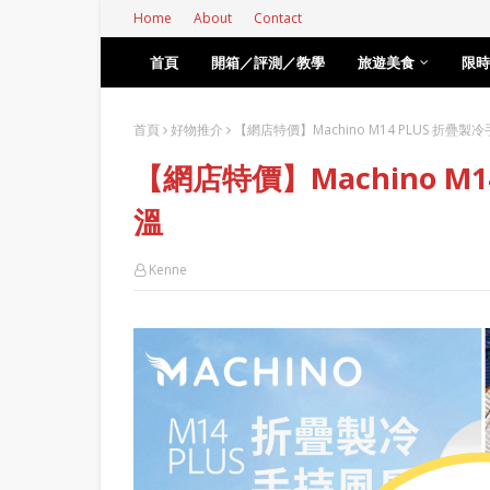
Home
About
Contact
首頁
開箱／評測／教學
旅遊美食
限時
首頁
好物推介
【網店特價】Machino M14 PLUS 折疊
【網店特價】Machino M
溫
Kenne