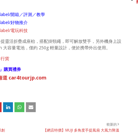
arch/label/開箱／評測／教學
ch/label/好物推介
ch/label/電玩科技
，由手提靈活折疊成座枱，搭配掛頸繩，即可解放雙手，另外機身上設
h 大容量電池，僅約 250g 輕量設計，便於携帶外出使用。
港行貨
」購買禮券
 car4tourjp.com
較新的
原創
【網店特價】MUJI 多角度手提風扇 大風力降溫