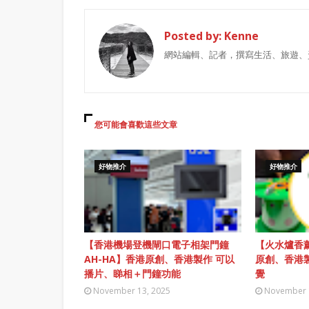
Posted by:
Kenne
網站編輯、記者，撰寫生活、旅遊、
您可能會喜歡這些文章
好物推介
好物推介
【香港機場登機閘口電子相架門鐘
【火水爐香薰
AH-HA】香港原創、香港製作 可以
原創、香港
播片、睇相＋門鐘功能
覺
November 13, 2025
November 