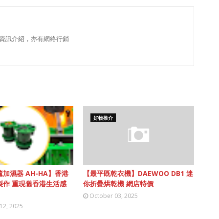
資訊介紹，亦有網絡行銷
好物推介
加濕器 AH-HA】香港
【最平既乾衣機】DAEWOO DB1 迷
製作 重現舊香港生活感
你折疊烘乾機 網店特價
October 03, 2025
12, 2025