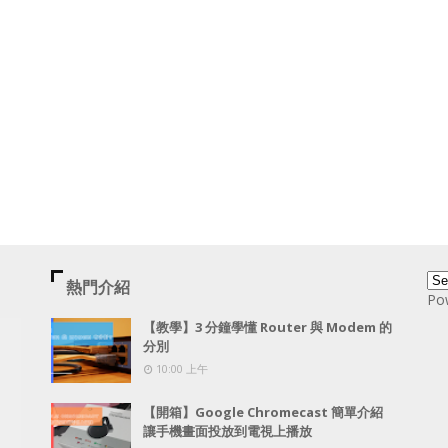
熱門介紹
Po
【教學】3 分鐘學懂 Router 與 Modem 的
分別
10:00 上午
【開箱】Google Chromecast 簡單介紹
讓手機畫面投放到電視上播放