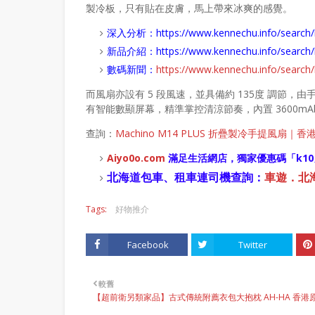
製冷板，只有貼在皮膚，馬上帶來冰爽的感覺。
深入分析：
https://www.kennechu.info/se
新品介紹：
https://www.kennechu.info/sear
數碼新聞：
https://www.kennechu.info/sear
而風扇亦設有 5 段風速，並具備約 135度 調節
有智能數顯屏幕，精準掌控清涼節奏，內置 3600mA
查詢：
Machino M14 PLUS 折疊製冷手提風扇｜香
Aiyo0o
.com
滿足生活網店，
獨家優惠碼「
k10
北海道包車、租車連司機查詢：
車遊．北海道
Tags:
好物推介
Facebook
Twitter
較舊
【超前衛另類家品】古式傳統附薦衣包大抱枕 AH-HA 香港