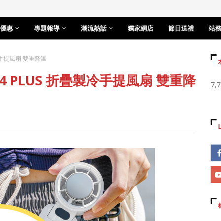
優惠
專題報導
潮流熱話
獨家網店
節日送禮
站
製冷手提風扇 雙重降溫
14 PLUS 折疊製冷手提風扇 雙重降
7,