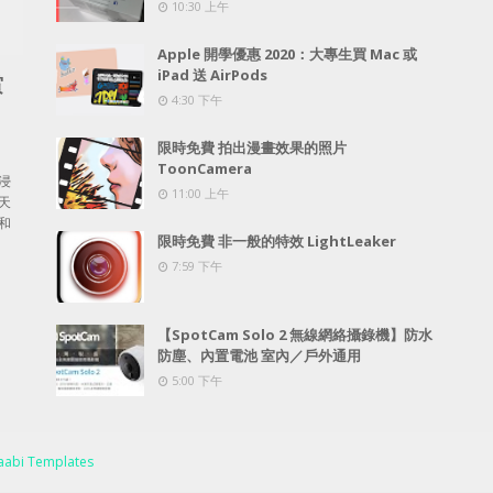
10:30 上午
Apple 開學優惠 2020：大專生買 Mac 或
iPad 送 AirPods
賞
4:30 下午
限時免費 拍出漫畫效果的照片
ToonCamera
浸
11:00 上午
天
和
限時免費 非一般的特效 LightLeaker
7:59 下午
【SpotCam Solo 2 無線網絡攝錄機】防水
防塵、內置電池 室內／戶外通用
5:00 下午
abi Templates