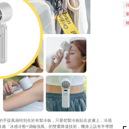
的手提風扇特別在於有製冷板，只要把製冷板貼在皮膚上，冷感
具備「冰感冷敷+渦輪強風」的雙重降溫技術，機身上設有半導體