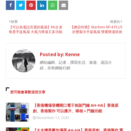
較舊
較新的
【可以為電話充電的風扇】MUJI 多
【網店特價】Machino M14 PLUS
角度手提風扇 大風力降溫又多功能
折疊製冷手提風扇 雙重降溫技術
Posted by:
Kenne
網站編輯、記者，撰寫生活、旅遊、資訊介
紹，亦有網絡行銷
您可能會喜歡這些文章
【香港機場登機閘口電子相架門鐘 AH-HA】香港原
創、香港製作 可以播片、睇相＋門鐘功能
November 13, 2025
【火水爐香薰加濕器 AH-HA】香港原創、香港製作 重