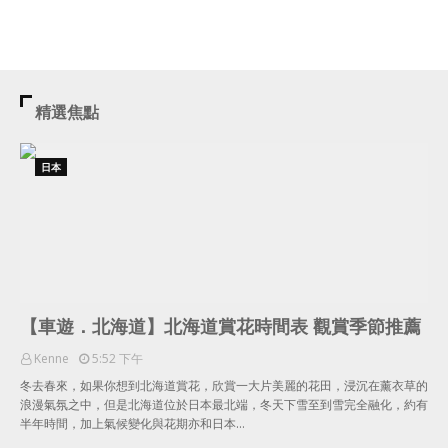
精選焦點
日本
【車遊．北海道】北海道賞花時間表 觀賞季節推薦
Kenne
5:52 下午
冬去春來，如果你想到北海道賞花，欣賞一大片美麗的花田，浸沉在薰衣草的
浪漫氣氛之中，但是北海道位於日本最北端，冬天下雪至到雪完全融化，約有
半年時間，加上氣候變化與花期亦和日本…