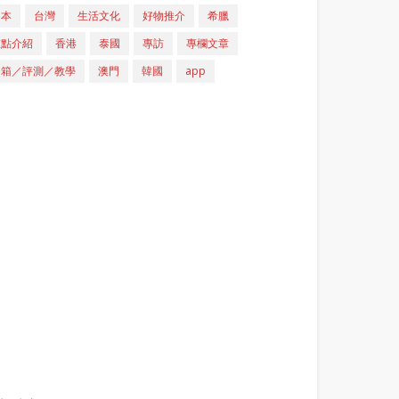
日本
台灣
生活文化
好物推介
希臘
重點介紹
香港
泰國
專訪
專欄文章
開箱／評測／教學
澳門
韓國
app