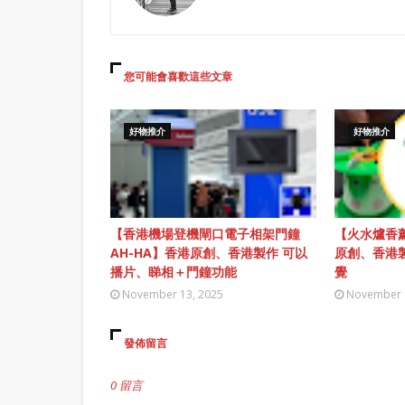
您可能會喜歡這些文章
好物推介
好物推介
【香港機場登機閘口電子相架門鐘
【火水爐香薰
AH-HA】香港原創、香港製作 可以
原創、香港
播片、睇相＋門鐘功能
覺
November 13, 2025
November 
發佈留言
0 留言