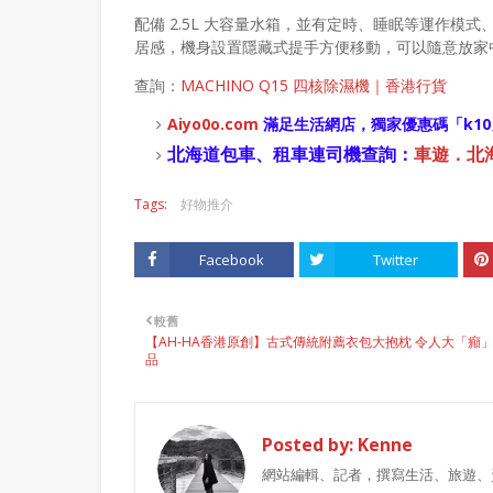
配備 2.5L 大容量水箱，並有定時、睡眠等運作
居感，機身設置隱藏式提手方便移動，可以隨意放家
查詢：
MACHINO Q15 四核除濕機｜香港行貨
Aiyo0o
.com
滿足生活網店，
獨家優惠碼「
k10
北海道包車、租車連司機查詢：
車遊．北海道
Tags:
好物推介
Facebook
Twitter
較舊
【AH-HA香港原創】古式傳統附薦衣包大抱枕 令人大「癲
品
Posted by:
Kenne
網站編輯、記者，撰寫生活、旅遊、