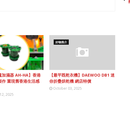
好物推介
加濕器 AH-HA】香港
【最平既乾衣機】DAEWOO DB1 迷
製作 重現舊香港生活感
你折疊烘乾機 網店特價
October 03, 2025
12, 2025