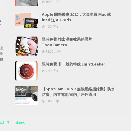
10:30 上午
Apple 開學優惠 2020：大專生買 Mac 或
iPad 送 AirPods
賞
4:30 下午
限時免費 拍出漫畫效果的照片
ToonCamera
浸
11:00 上午
天
和
限時免費 非一般的特效 LightLeaker
7:59 下午
【SpotCam Solo 2 無線網絡攝錄機】防水
防塵、內置電池 室內／戶外通用
5:00 下午
abi Templates