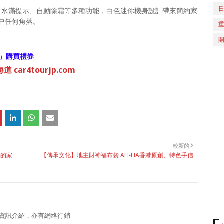
模式、水滿提示、自動除霜等多種功能，白色迷你機身設計帶來簡約家
中任何角落。
」購買禮券
 car4tourjp.com
較新的
」的家
【傳承文化】地主財神福布袋 AH-HA香港原創、特色手信
資訊介紹，亦有網絡行銷