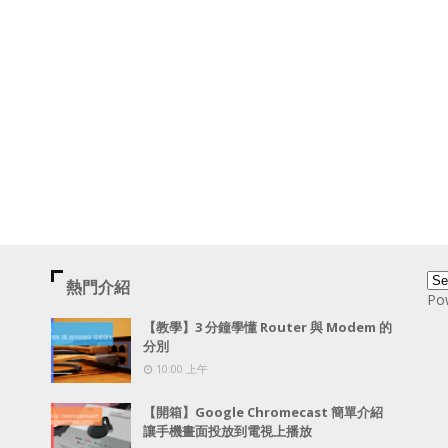
熱門介紹
Po
【教學】3 分鐘學懂 Router 與 Modem 的
分別
10:00 上午
【開箱】Google Chromecast 簡單介紹
讓手機畫面投放到電視上播放