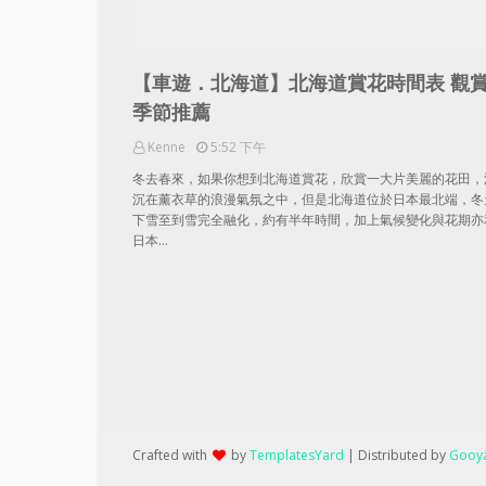
【車遊．北海道】北海道賞花時間表 觀
季節推薦
Kenne
5:52 下午
冬去春來，如果你想到北海道賞花，欣賞一大片美麗的花田，
沉在薰衣草的浪漫氣氛之中，但是北海道位於日本最北端，冬
下雪至到雪完全融化，約有半年時間，加上氣候變化與花期亦
日本…
Crafted with
by
TemplatesYard
| Distributed by
Gooya