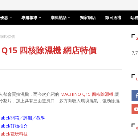
優惠
專題報導
潮流熱話
獨家網店
節日送禮
站
 網店特價
 Q15 四核除濕機 網店特價
7,
人都會買抽濕機，而今次介紹的
MACHINO Q15 四核除濕機
讓
冷凝片，加上具有三面進風口，多方向吸入環境濕氣，強勁除濕
arch/label/開箱／評測／教學
ch/label/好物推介
ch/label/電玩科技