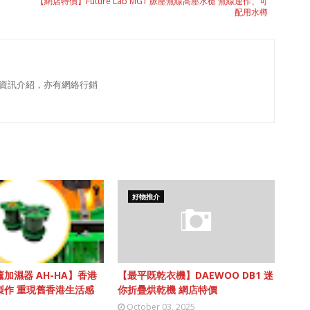
【網店特價】Future Lab MG1 脈壓無線高壓水槍 無線運作、可
配用水樽
資訊介紹，亦有網絡行銷
好物推介
加濕器 AH-HA】香港
【最平既乾衣機】DAEWOO DB1 迷
製作 重現舊香港生活感
你折疊烘乾機 網店特價
October 03, 2025