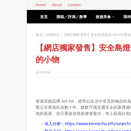
Home
About
Contact
首頁
開箱／評測／教學
旅遊美食
限時
首頁
好物推介
【網店獨家發售】安全島燈匙扣 AH-HA香
【網店獨家發售】安全島燈匙
的小物
Kenne
香港原創品牌 AH-HA，經常以生活中常見的物品
豎立在香港街道數十年、默默守護交通安全的莫禮遜
色的底座，你只要旋扭底座便會發光，加上藍底白色
深入分析：
https://www.kennechu.info/se