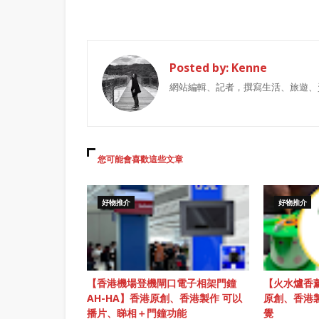
Posted by:
Kenne
網站編輯、記者，撰寫生活、旅遊、
您可能會喜歡這些文章
好物推介
好物推介
【香港機場登機閘口電子相架門鐘
【火水爐香薰
AH-HA】香港原創、香港製作 可以
原創、香港
播片、睇相＋門鐘功能
覺