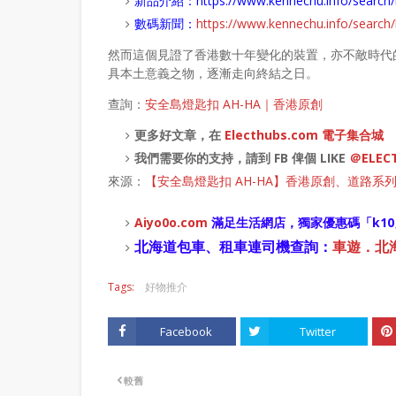
新品介紹：
https://www.kennechu.info/sear
數碼新聞：
https://www.kennechu.info/sear
然而這個見證了香港數十年變化的裝置，亦不敵時代
具本土意義之物，逐漸走向終結之日。
查詢：
安全島燈匙扣 AH-HA｜香港原創
更多好文章，在
Electhubs.com 電子集合城
我們需要你的支持，請到 FB 俾個 LIKE
＠ELEC
來源：
【安全島燈匙扣 AH-HA】香港原創、道路系
Aiyo0o
.com
滿足生活網店，
獨家優惠碼「
k10
北海道包車、租車連司機查詢：
車遊．北海道
Tags:
好物推介
Facebook
Twitter
較舊