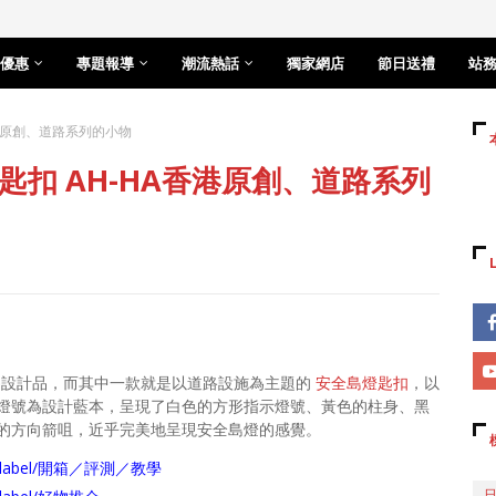
優惠
專題報導
潮流熱話
獨家網店
節日送禮
站
港原創、道路系列的小物
扣 AH-HA香港原創、道路系列
作為設計品，而其中一款就是以道路設施為主題的
安全島燈匙扣
，以
燈號為設計藍本，呈現了白色的方形指示燈號、黃色的柱身、黑
的方向箭咀，近乎完美地呈現安全島燈的感覺。
arch/label/開箱／評測／教學