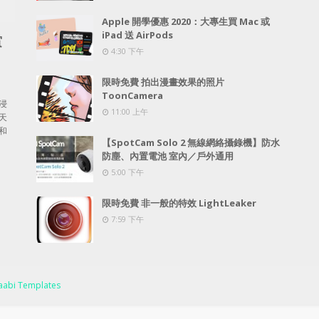
Apple 開學優惠 2020：大專生買 Mac 或
iPad 送 AirPods
賞
4:30 下午
限時免費 拍出漫畫效果的照片
ToonCamera
浸
11:00 上午
天
和
【SpotCam Solo 2 無線網絡攝錄機】防水
防塵、內置電池 室內／戶外通用
5:00 下午
限時免費 非一般的特效 LightLeaker
7:59 下午
abi Templates