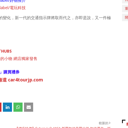
ch/label/好物推介
ch/label/電玩科技
的變化，新一代的交通指示牌將取而代之，亦即是說，又一件極
THUBS
列的小物 網店獨家發售
」購買禮券
 car4tourjp.com
較新的