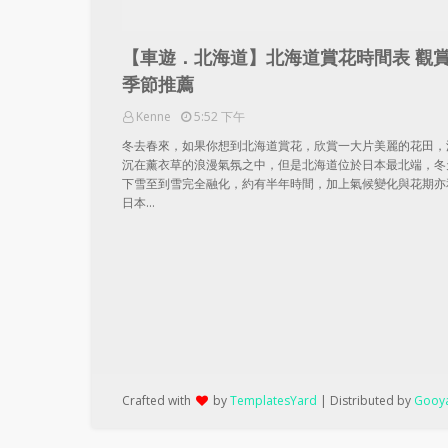
【車遊．北海道】北海道賞花時間表 觀
季節推薦
Kenne
5:52 下午
冬去春來，如果你想到北海道賞花，欣賞一大片美麗的花田，
沉在薰衣草的浪漫氣氛之中，但是北海道位於日本最北端，冬
下雪至到雪完全融化，約有半年時間，加上氣候變化與花期亦
日本…
Crafted with
by
TemplatesYard
| Distributed by
Gooya