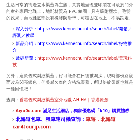
生活日常的街邊去水渠蓋為主題，真實地呈現並印製在可放於門外
的室外專用地氈上，地氈材質為 PVC 絲圈，具有吸附塵埃、毛髮
的效果，而地氈底部設有橡膠防滑墊，可穩固在地上，不易跣走。
深入分析：
https://www.kennechu.info/search/label/開箱／
評測／教學
新品介紹：
https://www.kennechu.info/search/label/好物推
介
數碼新聞：
https://www.kennechu.info/search/label/電玩科
技
另外，這款舊式斜紋渠蓋，好可能會在日後被淘汰，現時部份路段
而改為閃亮銀色，但美感欠奉的方格坑渠蓋，所以斜紋渠蓋也算是
一種回憶吧！
查詢：
香港舊式斜紋渠蓋室外地毯 AH-HA｜香港原創
Aiyo0o
.com
滿足生活網店，
獨家優惠碼「
k10
」購買禮券
北海道包車、租車連司機查詢：
車遊．北海道
car4tourjp.com