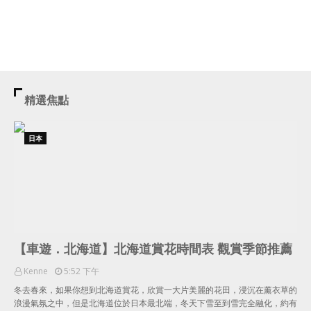
精選焦點
日本
【車遊．北海道】北海道賞花時間表 觀賞季節推薦
Kenne
5:52 下午
冬去春來，如果你想到北海道賞花，欣賞一大片美麗的花田，浸沉在薰衣草的
浪漫氣氛之中，但是北海道位於日本最北端，冬天下雪至到雪完全融化，約有