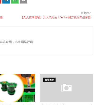
較新的
溫感
【真人按摩體驗】力大又到位 3ZeBra 斜方肌肩頸按摩器
資訊介紹，亦有網絡行銷
好物推介