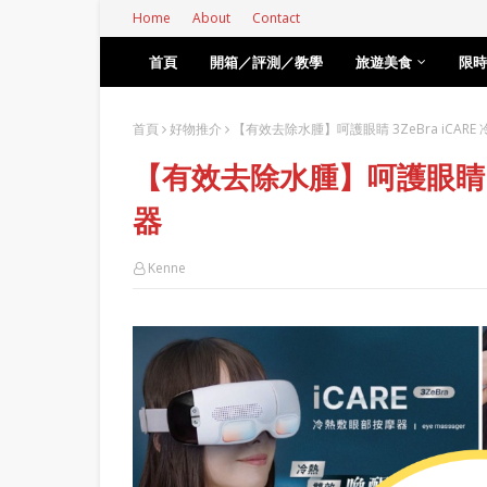
Home
About
Contact
首頁
開箱／評測／教學
旅遊美食
限時
首頁
好物推介
【有效去除水腫】呵護眼睛 3ZeBra iCAR
【有效去除水腫】呵護眼睛 3Z
器
Kenne