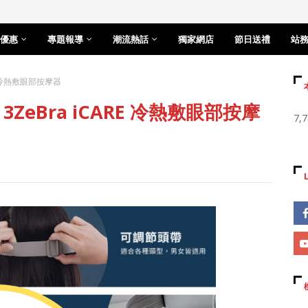
優惠
專題報導
潮流熱話
獨家網店
節日送禮
站
E 冷熱敷眼部按摩器
eBra iCARE 冷熱敷眼部按摩
7,