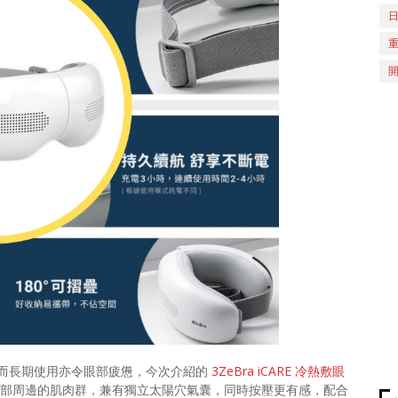
而長期使用亦令眼部疲憊，今次介紹的
3ZeBra iCARE 冷熱敷眼
部周邊的肌肉群，兼有獨立太陽穴氣囊，同時按壓更有感，配合