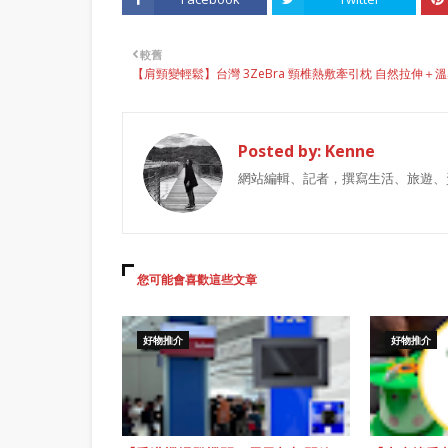
較舊
【肩頸變輕鬆】台灣 3ZeBra 頸椎熱敷牽引枕 自然拉伸＋
Posted by:
Kenne
網站編輯、記者，撰寫生活、旅遊、
您可能會喜歡這些文章
好物推介
好物推介