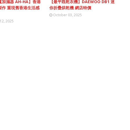
加濕器 AH-HA】香港
【最平既乾衣機】DAEWOO DB1 迷
製作 重現舊香港生活感
你折疊烘乾機 網店特價
October 03, 2025
12, 2025