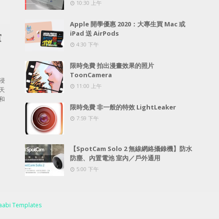
10:30 上午
Apple 開學優惠 2020：大專生買 Mac 或
iPad 送 AirPods
賞
4:30 下午
限時免費 拍出漫畫效果的照片
ToonCamera
浸
11:00 上午
天
和
限時免費 非一般的特效 LightLeaker
7:59 下午
【SpotCam Solo 2 無線網絡攝錄機】防水
防塵、內置電池 室內／戶外通用
5:00 下午
abi Templates