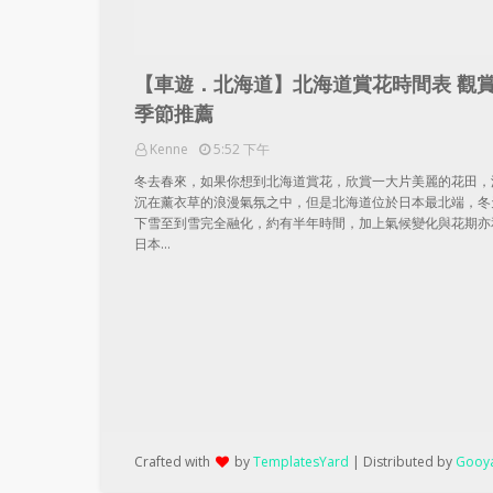
【車遊．北海道】北海道賞花時間表 觀
季節推薦
Kenne
5:52 下午
冬去春來，如果你想到北海道賞花，欣賞一大片美麗的花田，
沉在薰衣草的浪漫氣氛之中，但是北海道位於日本最北端，冬
下雪至到雪完全融化，約有半年時間，加上氣候變化與花期亦
日本…
Crafted with
by
TemplatesYard
| Distributed by
Gooya