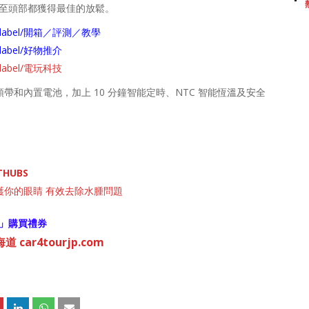
眼至頭部都獲得最佳的放鬆。
arch/label/開箱／評測／教學
ch/label/好物推介
ch/label/電玩科技
調節頭帶和內置電池，加上 10 分鐘智能定時、NTC 智能恆溫及安全
THUBS
面呵護你的眼睛 有效去除水腫問題
」購買禮券
 car4tourjp.com