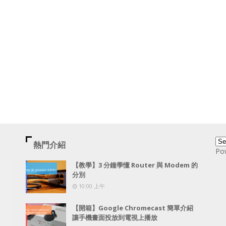
熱門介紹
Po
【教學】3 分鐘學懂 Router 與 Modem 的
分別
10:00 上午
【開箱】Google Chromecast 簡單介紹
讓手機畫面投放到電視上播放