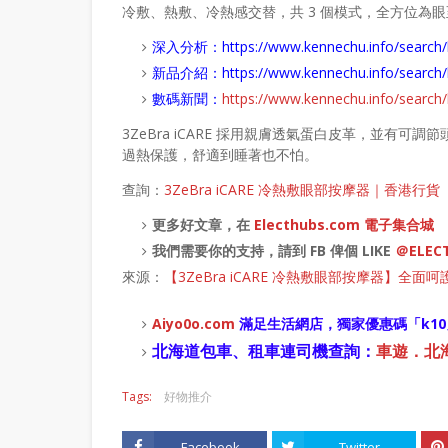
冷敷、熱敷、冷熱感交替，共 3 個模式，全方位為
深入分析：
https://www.kennechu.info/se
新品介紹：
https://www.kennechu.info/sear
數碼新聞：
https://www.kennechu.info/sear
3ZeBra iCARE 採用親膚透氣蛋白皮革，並有可
過熱保護，舒適到睡著也不怕。
查詢：
3ZeBra iCARE 冷熱敷眼部按摩器｜香港行貨
更多好文章，在
Electhubs.com 電子集合城
我們需要你的支持，請到 FB 俾個 LIKE
＠ELEC
來源：
【3ZeBra iCARE 冷熱敷眼部按摩器】全
Aiyo0o
.com
滿足生活網店，
獨家優惠碼「
k10
北海道包車、租車連司機查詢：
車遊．北海道
Tags:
好物推介
Facebook
Twitter