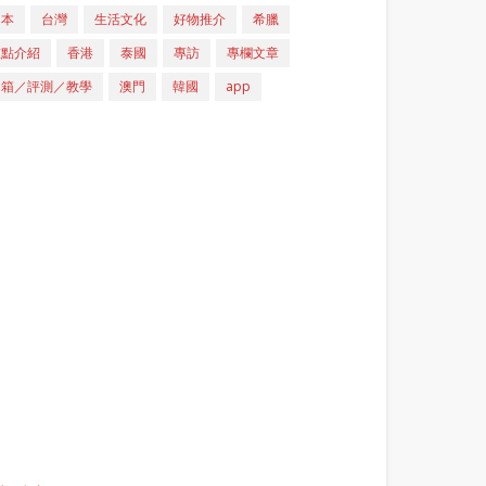
日本
台灣
生活文化
好物推介
希臘
重點介紹
香港
泰國
專訪
專欄文章
開箱／評測／教學
澳門
韓國
app