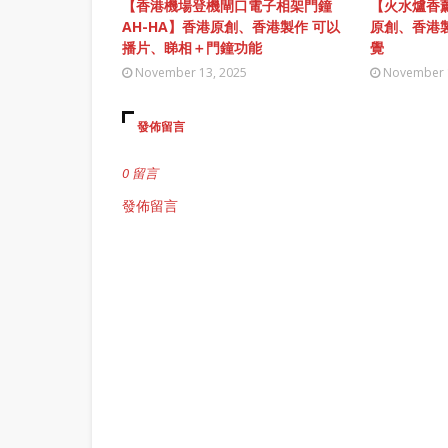
【香港機場登機閘口電子相架門鐘
【火水爐香薰
AH-HA】香港原創、香港製作 可以
原創、香港
播片、睇相＋門鐘功能
覺
November 13, 2025
November 
發佈留言
0 留言
發佈留言