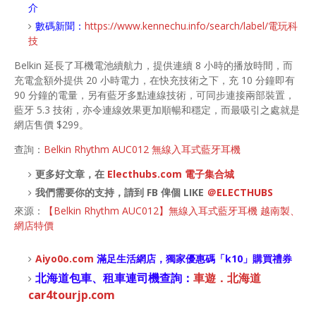
介
數碼新聞：
https://www.kennechu.info/search/label/電玩科
技
Belkin 延長了耳機電池續航力，提供連續 8 小時的播放時間，而
充電盒額外提供 20 小時電力，在快充技術之下，充 10 分鐘即有
90 分鐘的電量，另有藍牙多點連線技術，可同步連接兩部裝置，
藍牙 5.3 技術，亦令連線效果更加順暢和穩定，而最吸引之處就是
網店售價 $299。
查詢：
Belkin Rhythm AUC012 無線入耳式藍牙耳機
更多好文章，在
Electhubs.com 電子集合城
我們需要你的支持，請到 FB 俾個 LIKE
＠ELECTHUBS
來源：
【Belkin Rhythm AUC012】無線入耳式藍牙耳機 越南製、
網店特價
Aiyo0o
.com
滿足生活網店，
獨家優惠碼「
k10
」購買禮券
北海道包車、租車連司機查詢：
車遊．北海道
car4tourjp.com