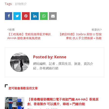
Tags:
好物推介
較舊
較新的
【工程風格】雪糕筒路障藍牙喇叭
【網店特價】3zebra 肩頸 U 型按
AH-HA 聽歌兼有氣氛燈效
摩枕 仿人手立體推揉＋熱敷
Posted by:
Kenne
網站編輯、記者，撰寫生活、旅遊、資訊介
紹，亦有網絡行銷
您可能會喜歡這些文章
【香港機場登機閘口電子相架門鐘 AH-HA】香港原
創、香港製作 可以播片、睇相＋門鐘功能