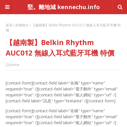
堅。離地城 kennechu.info
首頁
好物推介
【越南製】Belkin Rhythm AUC012 無線入耳式藍牙耳機 特
價
【越南製】Belkin Rhythm
AUC012 無線入耳式藍牙耳機 特價
Kenne
[contact-form][contact-field label="名稱" type="name"
required="true" /][contact-field label="電子郵件" type="email"
required="true" /][contact-field label="個人網站" type="url" /]
[contact-field label="訊息" type="textarea" /][/contact-form]
[contact-form][contact-field label="名稱" type="name"
required="true" /][contact-field label="電子郵件" type="email"
required="true" /][contact-field label="個人網站" type="url" /]