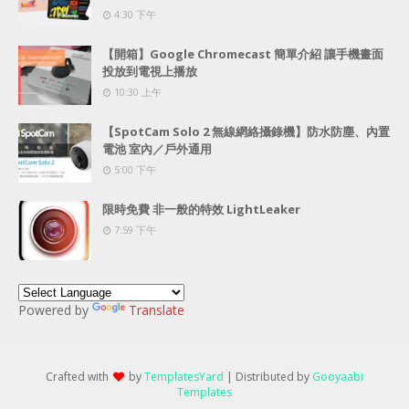
4:30 下午
【開箱】Google Chromecast 簡單介紹 讓手機畫面
投放到電視上播放
10:30 上午
【SpotCam Solo 2 無線網絡攝錄機】防水防塵、內置
電池 室內／戶外通用
5:00 下午
限時免費 非一般的特效 LightLeaker
7:59 下午
Powered by
Translate
Crafted with
by
TemplatesYard
| Distributed by
Gooyaabi
Templates