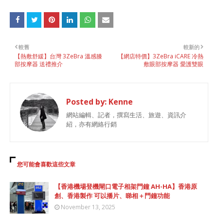
較舊
較新的
【熱敷舒緩】台灣 3ZeBra 溫感膝
【網店特價】3ZeBra iCARE 冷熱
部按摩器 送禮推介
敷眼部按摩器 愛護雙眼
Posted by:
Kenne
網站編輯、記者，撰寫生活、旅遊、資訊介
紹，亦有網絡行銷
您可能會喜歡這些文章
【香港機場登機閘口電子相架門鐘 AH-HA】香港原
創、香港製作 可以播片、睇相＋門鐘功能
November 13, 2025