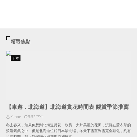
精選焦點
日本
【車遊．北海道】北海道賞花時間表 觀賞季節推薦
Kenne
5:52 下午
冬去春來，如果你想到北海道賞花，欣賞一大片美麗的花田，浸沉在薰衣草的
浪漫氣氛之中，但是北海道位於日本最北端，冬天下雪至到雪完全融化，約有
半年時間，加上氣候變化與花期亦和日本…