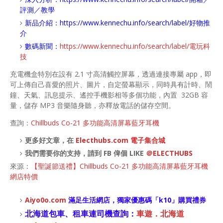
評測／教學
新品介紹：
https://www.kennechu.info/search/label/好物推
介
數碼新聞：
https://www.kennechu.info/search/label/電玩科
技
充電機盒特別在設有 2.1 寸高清觸控屏幕，透過連接專屬 app，即
可上傳自己喜愛的照片、圖片，自定螢幕顯示，同時具有計時、鬧
鐘、天氣、訊息提示、遙控手機影相等多個功能，內置 32GB 容
量，儲存 MP3 音樂隨身聽，亦釋放電話的儲存空間。
查詢：
Chillbuds Co-21 多功能高清屏幕藍牙耳機
更多好文章，在
Electhubs.com 電子集合城
我們需要你的支持，請到 FB 俾個 LIKE
＠ELECTHUBS
來源：
【聖誕節送禮】Chillbuds Co-21 多功能高清屏幕藍牙耳機
網店特價
Aiyo0o
.com
滿足生活網店，
獨家優惠碼「
k10
」購買禮券
北海道包車、租車連司機查詢：
車遊．北海道