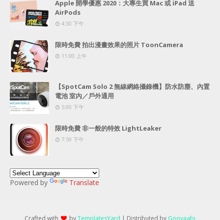
Apple 開學優惠 2020：大專生買 Mac 或 iPad 送
AirPods
4:30 下午
限時免費 拍出漫畫效果的照片 ToonCamera
11:00 上午
【SpotCam Solo 2 無線網絡攝錄機】防水防塵、內置
電池 室內／戶外通用
5:00 下午
限時免費 非一般的特效 LightLeaker
7:59 下午
Powered by
Translate
Crafted with
by
TemplatesYard
| Distributed by
Gooyaabi