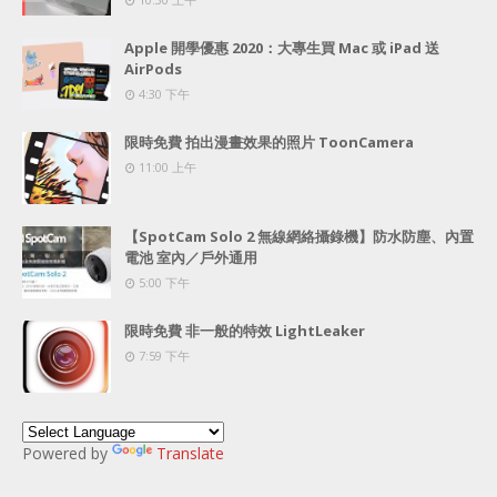
Apple 開學優惠 2020：大專生買 Mac 或 iPad 送
AirPods
4:30 下午
限時免費 拍出漫畫效果的照片 ToonCamera
11:00 上午
【SpotCam Solo 2 無線網絡攝錄機】防水防塵、內置
電池 室內／戶外通用
5:00 下午
限時免費 非一般的特效 LightLeaker
7:59 下午
Powered by
Translate