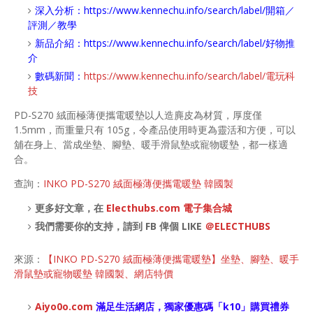
深入分析：
https://www.kennechu.info/search/label/開箱／
評測／教學
新品介紹：
https://www.kennechu.info/search/label/好物推
介
數碼新聞：
https://www.kennechu.info/search/label/電玩科
技
PD-S270 絨面極薄便攜電暖墊以人造麂皮為材質，厚度僅
1.5mm，而重量只有 105g，令產品使用時更為靈活和方便，可以
舖在身上、當成坐墊、腳墊、暖手滑鼠墊或寵物暖墊，都一樣適
合。
查詢：
INKO PD-S270 絨面極薄便攜電暖墊 韓國製
更多好文章，在
Electhubs.com 電子集合城
我們需要你的支持，請到 FB 俾個 LIKE
＠ELECTHUBS
來源：
【INKO PD-S270 絨面極薄便攜電暖墊】坐墊、腳墊、暖手
滑鼠墊或寵物暖墊 韓國製、網店特價
Aiyo0o
.com
滿足生活網店，
獨家優惠碼「
k10
」購買禮券