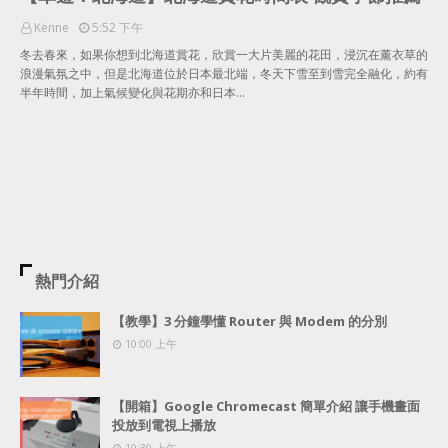
Kenne
5:52 下午
冬去春來，如果你想到北海道賞花，欣賞一大片美麗的花田，浸沉在薰衣草的
浪漫氣氛之中，但是北海道位於日本最北端，冬天下雪至到雪完全融化，約有
半年時間，加上氣候變化與花期亦和日本…
熱門介紹
【教學】3 分鐘學懂 Router 與 Modem 的分別
10:00 上午
【開箱】Google Chromecast 簡單介紹 讓手機畫面
投放到電視上播放
10:30 上午