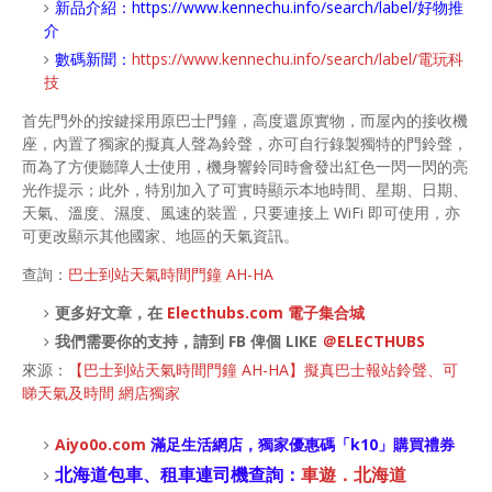
新品介紹：
https://www.kennechu.info/search/label/好物推
介
數碼新聞：
https://www.kennechu.info/search/label/電玩科
技
首先門外的按鍵採用原巴士門鐘，高度還原實物，而屋內的接收機
座，內置了獨家的擬真人聲為鈴聲，亦可自行錄製獨特的門鈴聲，
而為了方便聽障人士使用，機身響鈴同時會發出紅色一閃一閃的亮
光作提示；此外，特別加入了可實時顯示本地時間、星期、日期、
天氣、溫度、濕度、風速的裝置，只要連接上 WiFi 即可使用，亦
可更改顯示其他國家、地區的天氣資訊。
查詢：
巴士到站天氣時間門鐘 AH-HA
更多好文章，在
Electhubs.com 電子集合城
我們需要你的支持，請到 FB 俾個 LIKE
＠ELECTHUBS
來源：
【巴士到站天氣時間門鐘 AH-HA】擬真巴士報站鈴聲、可
睇天氣及時間 網店獨家
Aiyo0o
.com
滿足生活網店，
獨家優惠碼「
k10
」購買禮券
北海道包車、租車連司機查詢：
車遊．北海道