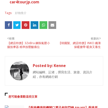
car4tourjp.com
Tags:
好物推介
較舊
較新的
【網店特價】3ZeBra 鋼珠氣壓小
【韓國製、網店特價】INKO 纖薄
腿按摩器 精準按壓酸痛位
保暖腰帶 暖身又養生
Posted by:
Kenne
網站編輯、記者，撰寫生活、旅遊、資訊介
紹，亦有網絡行銷
您可能會喜歡這些文章
【香港機場登機閘口電子相架門鐘 AH-HA】香港原