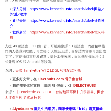
譯，5 秒快速即時傳譯，達到無縫雙語溝通的效果。
深入分析：
https://www.kennechu.info/search/label/開箱／
評測／教學
新品介紹：
https://www.kennechu.info/search/label/好物推
介
數碼新聞：
https://www.kennechu.info/search/label/電玩科
技
支援 40 種語言、93 種口音，可離線翻譯 13 組語言，內建精準指
向的人聲識別功能，可支授 6 人對話互譯，而翻譯內容更可匯出成
文字，方便抽取重點及跟進，提升工作效率，而耳機配備藍牙 5.2
並兼容 iOS 和 Android 等設備。
查詢：
美國 Timekettle WT2 EDGE 智能翻譯耳機
更多好文章，在
Electhubs.com 電子集合城
我們需要你的支持，請到 FB 俾個 LIKE
＠ELECTHUBS
來源：
【Timekettle WT2 EDGE 智能翻譯耳機】升學讀書、開會
工作都幫到你 網店特價
Aiyo0o
.com
滿足生活網店，
獨家優惠碼「
k10
」購買禮券