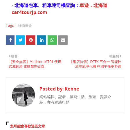
北海道包車、租車連司機查詢：
車遊．北海道
car4tourjp.com
Tags:
好物推介
較舊
較新的
【安全無害】Machino MT01 便𢹂
【網店特價】DTEX 三合一 智能控
式滅蚊燈 電壓擊斃蚊蟲
濕空氣淨化機 乾濕平衡更舒適
Posted by:
Kenne
網站編輯、記者，撰寫生活、旅遊、資訊介
紹，亦有網絡行銷
您可能會喜歡這些文章