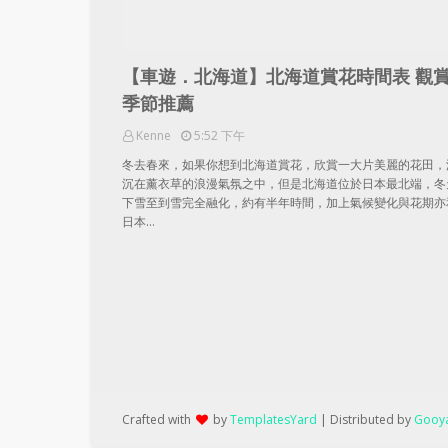
【車遊．北海道】北海道賞花時間表 觀
季節推薦
Kenne
5:52 下午
冬去春來，如果你想到北海道賞花，欣賞一大片美麗的花田，
沉在薰衣草的浪漫氣氛之中，但是北海道位於日本最北端，冬
下雪至到雪完全融化，約有半年時間，加上氣候變化與花期亦
日本…
Crafted with
by
TemplatesYard
| Distributed by
Gooya