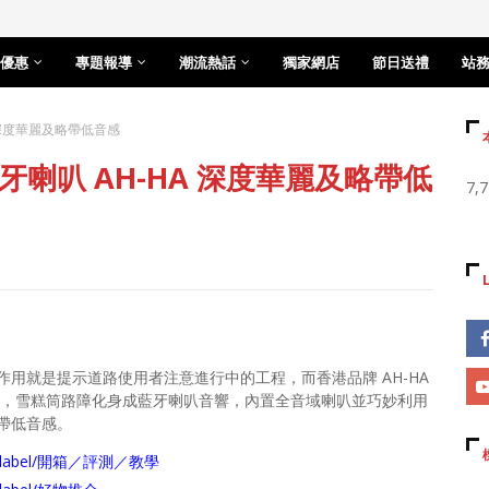
優惠
專題報導
潮流熱話
獨家網店
節日送禮
站
 深度華麗及略帶低音感
喇叭 AH-HA 深度華麗及略帶低
7,
用就是提示道路使用者注意進行中的工程，而香港品牌 AH-HA
，雪糕筒路障化身成藍牙喇叭音響，內置全音域喇叭並巧妙利用
帶低音感。
arch/label/開箱／評測／教學