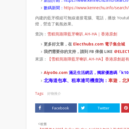
新品介紹：
https://www.kennechu.info/sear
數碼新聞：
https://www.kennechu.info/sear
內建的藍牙模組可無線連接電腦、電話，播放 Youtub
燈，營造了氣氛效果。
查詢：
雪糕筒路障藍牙喇叭 AH-HA｜香港原創
更多好文章，在
Electhubs.com 電子集合城
我們需要你的支持，請到 FB 俾個 LIKE
＠ELEC
來源：
【雪糕筒路障藍牙喇叭 AH-HA】香港原創超
Aiyo0o
.com
滿足生活網店，
獨家優惠碼「
k10
北海道包車、租車連司機查詢：
車遊．北海道
Tags:
好物推介
Facebook
Twitter
較舊