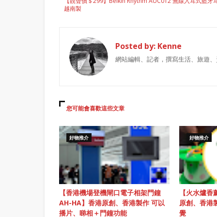
【靚聲價＄299】Belkin Rhythm AUC012 無線入耳式藍牙
越南製
Posted by:
Kenne
網站編輯、記者，撰寫生活、旅遊、
您可能會喜歡這些文章
好物推介
好物推介
【香港機場登機閘口電子相架門鐘
【火水爐香薰
AH-HA】香港原創、香港製作 可以
原創、香港
播片、睇相＋門鐘功能
覺