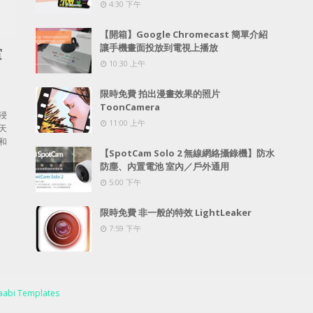
4:30 下午
【開箱】Google Chromecast 簡單介紹
讓手機畫面投放到電視上播放
賞
10:30 上午
限時免費 拍出漫畫效果的照片
ToonCamera
浸
11:00 上午
天
和
【SpotCam Solo 2 無線網絡攝錄機】防水
防塵、內置電池 室內／戶外通用
5:00 下午
限時免費 非一般的特效 LightLeaker
7:59 下午
abi Templates