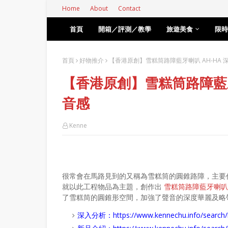
Home
About
Contact
首頁
開箱／評測／教學
旅遊美食
限時
首頁
好物推介
【香港原創】雪糕筒路障藍牙喇叭 AH-HA
【香港原創】雪糕筒路障藍牙
音感
Kenne
很常會在馬路見到的又稱為雪糕筒的圓錐路障，主要作
就以此工程物品為主題，創作出
雪糕筒路障藍牙喇叭
了雪糕筒的圓錐形空間，加強了聲音的深度華麗及略
深入分析：
https://www.kennechu.info/se