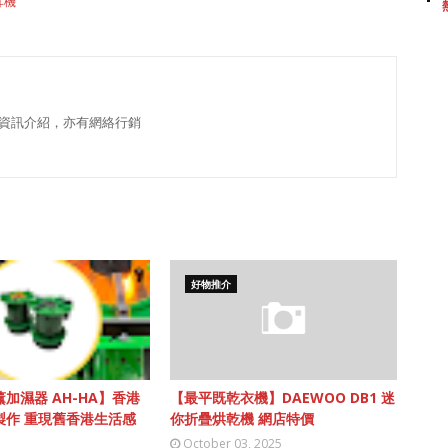
耳機
資訊介紹，亦有網絡行銷
好物推介
加濕器 AH-HA】香港
【最平既乾衣機】DAEWOO DB1 迷
製作 重現舊香港生活感
你折疊烘乾機 網店特價
October 03, 2025