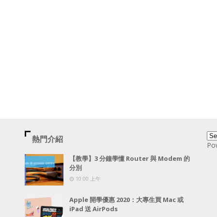
熱門介紹
Po
【教學】3 分鐘學懂 Router 與 Modem 的
分別
10:00 上午
Apple 開學優惠 2020：大專生買 Mac 或
iPad 送 AirPods