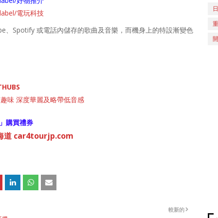
ch/label/好物推介
ch/label/電玩科技
e、Spotify 或電話內儲存的歌曲及音樂，而機身上的特設漸變色
THUBS
有趣味 深度華麗及略帶低音感
」購買禮券
 car4tourjp.com
較新的