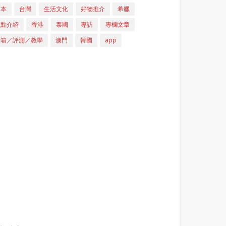
日本
台灣
生活文化
好物推介
希臘
重點介紹
香港
泰國
專訪
專欄文章
開箱／評測／教學
澳門
韓國
app