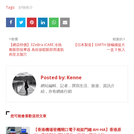
Tags:
好物推介
較舊
較新的
【網店特價】3ZeBra iCARE 冷熱
【日本製造】EARTH 除蟎捕捉片
敷眼部按摩器 為你放鬆眼部周邊肌
一盒 3 枚入
肉至太陽穴
Posted by:
Kenne
網站編輯、記者，撰寫生活、旅遊、資訊介
紹，亦有網絡行銷
您可能會喜歡這些文章
【香港機場登機閘口電子相架門鐘 AH-HA】香港原