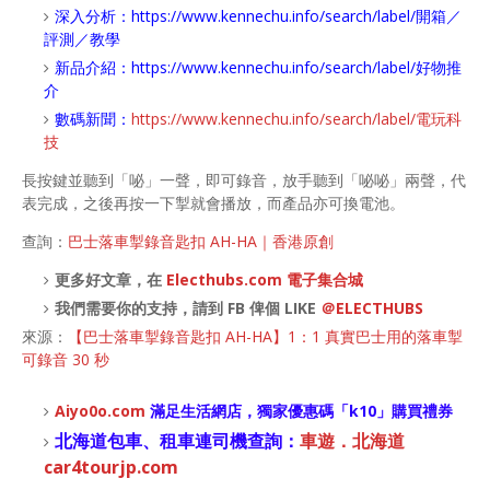
深入分析：
https://www.kennechu.info/search/label/開箱／
評測／教學
新品介紹：
https://www.kennechu.info/search/label/好物推
介
數碼新聞：
https://www.kennechu.info/search/label/電玩科
技
長按鍵並聽到「咇」一聲，即可錄音，放手聽到「咇咇」兩聲，代
表完成，之後再按一下掣就會播放，而產品亦可換電池。
查詢：
巴士落車掣錄音匙扣 AH-HA｜香港原創
更多好文章，在
Electhubs.com 電子集合城
我們需要你的支持，請到 FB 俾個 LIKE
＠ELECTHUBS
來源：
【巴士落車掣錄音匙扣 AH-HA】1：1 真實巴士用的落車掣
可錄音 30 秒
Aiyo0o
.com
滿足生活網店，
獨家優惠碼「
k10
」購買禮券
北海道包車、租車連司機查詢：
車遊．北海道
car4tourjp.com