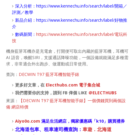
深入分析：
https://www.kennechu.info/search/label/開箱／
評測／教學
新品介紹：
https://www.kennechu.info/search/label/好物推
介
數碼新聞：
https://www.kennechu.info/search/label/電玩科
技
機身藍芽耳機亦是充電倉，打開便可取出內藏的藍芽耳機，耳機可
AI 語音，喚醒SIRI，支援通話降噪功能，一個設備就能滿足多種需
求，非常適合外出跑步、做運動或日常使用。
查詢：
DECWIN T97 藍牙耳機智能手錶
更多好文章，在
Electhubs.com 電子集合城
我們需要你的支持，請到 FB 俾個 LIKE
＠ELECTHUBS
來源：
【DECWIN T97 藍牙耳機智能手錶】一個價錢買到兩個設
備 網店特價
Aiyo0o
.com
滿足生活網店，
獨家優惠碼「
k10
」購買禮券
北海道包車、租車連司機查詢：
車遊．北海道