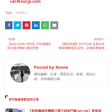
car4tourjp.com
Tags:
好物推介
較舊
較新的
【Jeep Audio Wild】戶外便攜式
【網店特價】InfoThink 史努比自
防水藍牙喇叭 網店特價
動寵物餵食器 定時、定糧供應食物
Posted by:
Kenne
網站編輯、記者，撰寫生活、旅遊、資訊介
紹，亦有網絡行銷
您可能會喜歡這些文章
【香港機場登機閘口電子相架門鐘 AH-HA】香港原