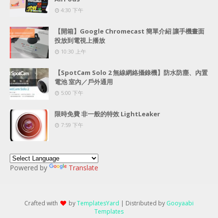
4:30 下午
【開箱】Google Chromecast 簡單介紹 讓手機畫面
投放到電視上播放
10:30 上午
【SpotCam Solo 2 無線網絡攝錄機】防水防塵、內置
電池 室內／戶外通用
5:00 下午
限時免費 非一般的特效 LightLeaker
7:59 下午
Powered by
Translate
Crafted with
by
TemplatesYard
| Distributed by
Gooyaabi
Templates