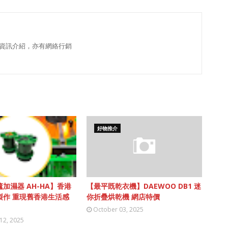
資訊介紹，亦有網絡行銷
好物推介
加濕器 AH-HA】香港
【最平既乾衣機】DAEWOO DB1 迷
製作 重現舊香港生活感
你折疊烘乾機 網店特價
October 03, 2025
12, 2025