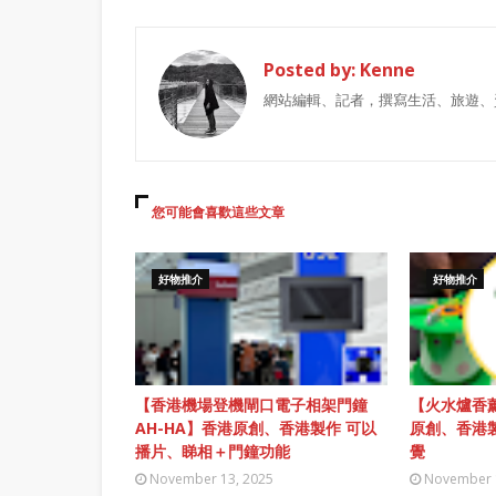
Posted by:
Kenne
網站編輯、記者，撰寫生活、旅遊、
您可能會喜歡這些文章
好物推介
好物推介
【香港機場登機閘口電子相架門鐘
【火水爐香薰
AH-HA】香港原創、香港製作 可以
原創、香港
播片、睇相＋門鐘功能
覺
November 13, 2025
November 