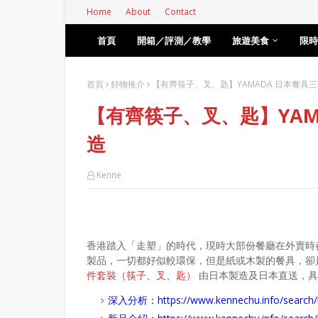
Home
About
Contact
首頁
開箱／評測／教學
旅遊美食
限時
首頁
好物推介
【有齊筷子、叉、匙】YAMADA 日本餐具
【有齊筷子、叉、匙】YAM
造
Kenne
香港踏入「走塑」的時代，現時大部份餐廳在外賣時
製品，一切都好似較環保，但是紙或木製的餐具，卻
件套裝（筷子、叉、匙）
由日本製造及日本直送，具備抗
深入分析：
https://www.kennechu.info/se