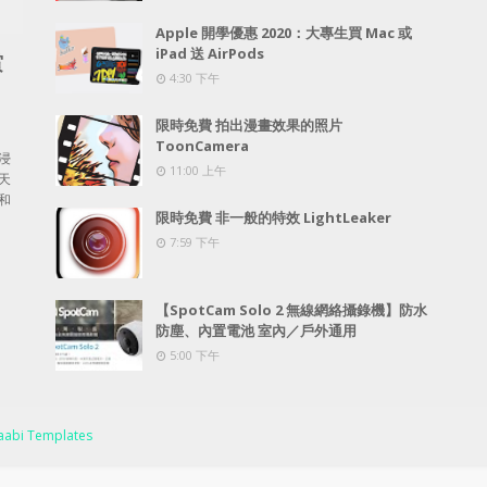
Apple 開學優惠 2020：大專生買 Mac 或
iPad 送 AirPods
賞
4:30 下午
限時免費 拍出漫畫效果的照片
ToonCamera
浸
11:00 上午
天
和
限時免費 非一般的特效 LightLeaker
7:59 下午
【SpotCam Solo 2 無線網絡攝錄機】防水
防塵、內置電池 室內／戶外通用
5:00 下午
abi Templates