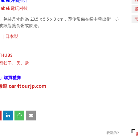
ch/label/好物推介
ch/label/電玩科技
寸約為 23.5 x 5.5 x 3 cm，即使常備在袋中帶出街，亦
或紙匙羹食粥或飲湯。
）｜日本製
THUBS
有齊筷子、叉、匙
」購買禮券
 car4tourjp.com
較新的