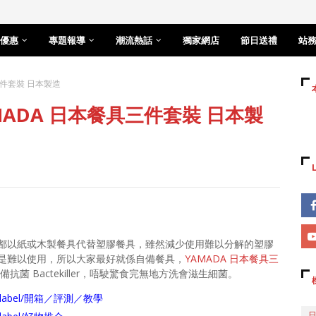
優惠
專題報導
潮流熱話
獨家網店
節日送禮
站
三件套裝 日本製造
ADA 日本餐具三件套裝 日本製
都以紙或木製餐具代替塑膠餐具，雖然減少使用難以分解的塑膠
是難以使用，所以大家最好就係自備餐具，
YAMADA 日本餐具三
菌 Bactekiller，唔駛驚食完無地方洗會滋生細菌。
arch/label/開箱／評測／教學