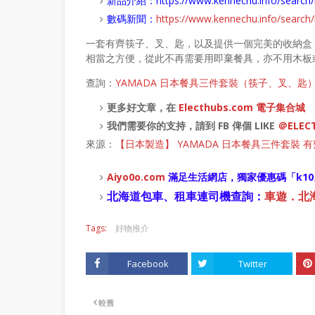
新品介紹：
https://www.kennechu.info/sear
數碼新聞：
https://www.kennechu.info/sear
一套有齊筷子、叉、匙，以及提供一個完美的收納盒，包裝尺
相當之方便，從此不再需要用即棄餐具，亦不用木板
查詢：
YAMADA 日本餐具三件套裝（筷子、叉、匙
更多好文章，在
Electhubs.com 電子集合城
我們需要你的支持，請到 FB 俾個 LIKE
＠ELEC
來源：
【日本製造】 YAMADA 日本餐具三件套裝 
Aiyo0o
.com
滿足生活網店，
獨家優惠碼「
k10
北海道包車、租車連司機查詢：
車遊．北海道
Tags:
好物推介
Facebook
Twitter
較舊