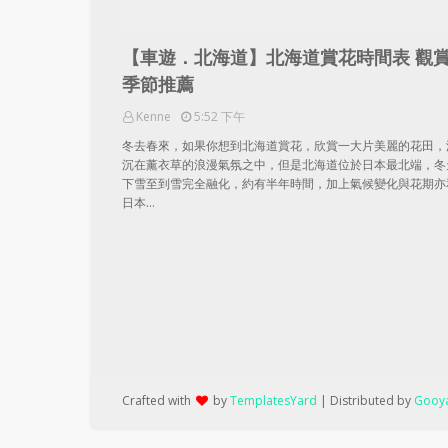
【車遊．北海道】北海道賞花時間表 觀
季節推薦
Kenne
5:52 下午
冬去春來，如果你想到北海道賞花，欣賞一大片美麗的花田，
沉在薰衣草的浪漫氣氛之中，但是北海道位於日本最北端，冬
下雪至到雪完全融化，約有半年時間，加上氣候變化與花期亦
日本…
Crafted with
by
TemplatesYard
| Distributed by
Gooya