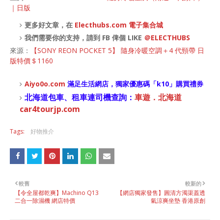
｜日版
更多好文章，在
Electhubs.com 電子集合城
我們需要你的支持，請到 FB 俾個 LIKE
＠ELECTHUBS
來源：
【SONY REON POCKET 5】 隨身冷暖空調＋4 代頸帶 日
版特價＄1160
Aiyo0o
.com
滿足生活網店，
獨家優惠碼「
k10
」購買禮券
北海道包車、租車連司機查詢：
車遊．北海道
car4tourjp.com
Tags:
好物推介
較舊
較新的
【令全屋都乾爽】Machino Q13
【網店獨家發售】圓清方濁渠蓋透
二合一除濕機 網店特價
氣涼爽坐墊 香港原創