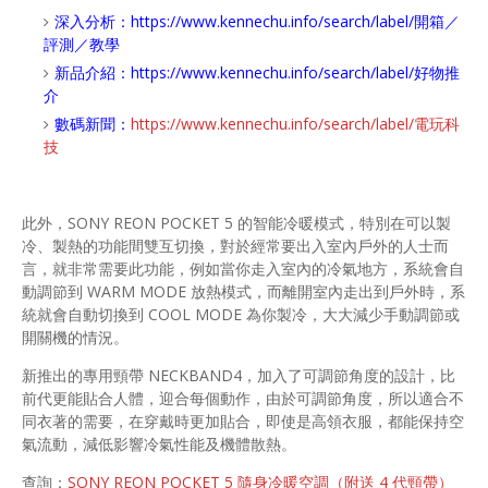
深入分析：
https://www.kennechu.info/search/label/開箱／
評測／教學
新品介紹：
https://www.kennechu.info/search/label/好物推
介
數碼新聞：
https://www.kennechu.info/search/label/電玩科
技
此外，SONY REON POCKET 5 的智能冷暖模式，特別在可以製
冷、製熱的功能間雙互切換，對於經常要出入室內戶外的人士而
言，就非常需要此功能，例如當你走入室內的冷氣地方，系統會自
動調節到 WARM MODE 放熱模式，而離開室內走出到戶外時，系
統就會自動切換到 COOL MODE 為你製冷，大大減少手動調節或
開關機的情況。
新推出的專用頸帶 NECKBAND4，加入了可調節角度的設計，比
前代更能貼合人體，迎合每個動作，由於可調節角度，所以適合不
同衣著的需要，在穿戴時更加貼合，即使是高領衣服，都能保持空
氣流動，減低影響冷氣性能及機體散熱。
查詢：
SONY REON POCKET 5 隨身冷暖空調（附送 4 代頸帶）