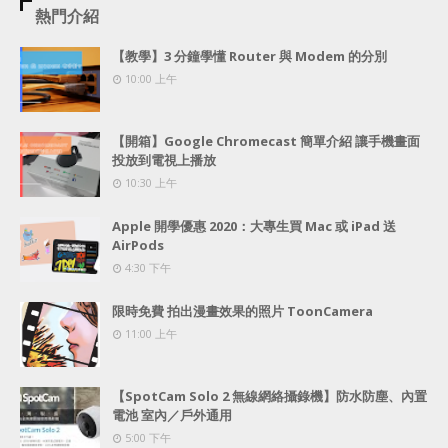
熱門介紹
【教學】3 分鐘學懂 Router 與 Modem 的分別
10:00 上午
【開箱】Google Chromecast 簡單介紹 讓手機畫面
投放到電視上播放
10:30 上午
Apple 開學優惠 2020：大專生買 Mac 或 iPad 送
AirPods
4:30 下午
限時免費 拍出漫畫效果的照片 ToonCamera
11:00 上午
【SpotCam Solo 2 無線網絡攝錄機】防水防塵、內置
電池 室內／戶外通用
5:00 下午