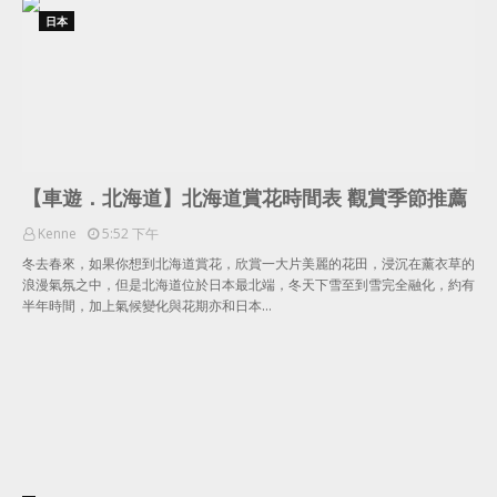
日本
【車遊．北海道】北海道賞花時間表 觀賞季節推薦
Kenne
5:52 下午
冬去春來，如果你想到北海道賞花，欣賞一大片美麗的花田，浸沉在薰衣草的
浪漫氣氛之中，但是北海道位於日本最北端，冬天下雪至到雪完全融化，約有
半年時間，加上氣候變化與花期亦和日本…