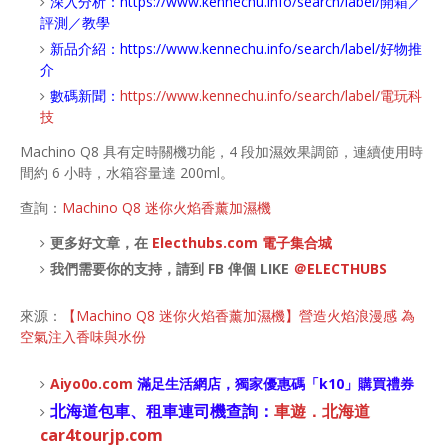
深入分析：
https://www.kennechu.info/search/label/開箱／
評測／教學
新品介紹：
https://www.kennechu.info/search/label/好物推
介
數碼新聞：
https://www.kennechu.info/search/label/電玩科
技
Machino Q8 具有定時關機功能，4 段加濕效果調節，連續使用時
間約 6 小時，水箱容量達 200ml。
查詢：
Machino Q8 迷你火焰香薰加濕機
更多好文章，在
Electhubs.com 電子集合城
我們需要你的支持，請到 FB 俾個 LIKE
＠ELECTHUBS
來源：
【Machino Q8 迷你火焰香薰加濕機】營造火焰浪漫感 為
空氣注入香味與水份
Aiyo0o
.com
滿足生活網店，
獨家優惠碼「
k10
」購買禮券
北海道包車、租車連司機查詢：
車遊．北海道
car4tourjp.com