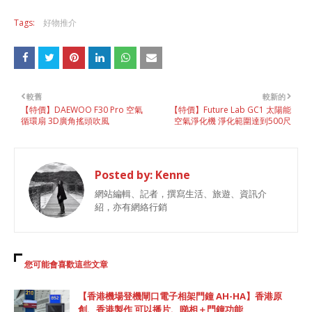
Tags:
好物推介
較舊
較新的
【特價】DAEWOO F30 Pro 空氣
【特價】Future Lab GC1 太陽能
循環扇 3D廣角搖頭吹風
空氣淨化機 淨化範圍達到500尺
Posted by:
Kenne
網站編輯、記者，撰寫生活、旅遊、資訊介
紹，亦有網絡行銷
您可能會喜歡這些文章
【香港機場登機閘口電子相架門鐘 AH-HA】香港原
創、香港製作 可以播片、睇相＋門鐘功能