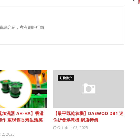
資訊介紹，亦有網絡行銷
好物推介
加濕器 AH-HA】香港
【最平既乾衣機】DAEWOO DB1 迷
製作 重現舊香港生活感
你折疊烘乾機 網店特價
October 03, 2025
12, 2025