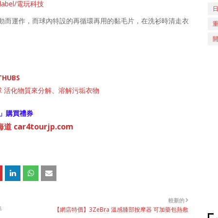
ch/label/電玩科技
動而運作，而球內特設的再循環再用的黏毛片，在洗衫時清走衣
THUBS
絮洗衣球 活化物質來分解、溶解污垢衣物
」購買禮券
 car4tourjp.com
較新的
手
【網店特價】3ZeBra 溫感膝部按摩器 可加藥包熱敷