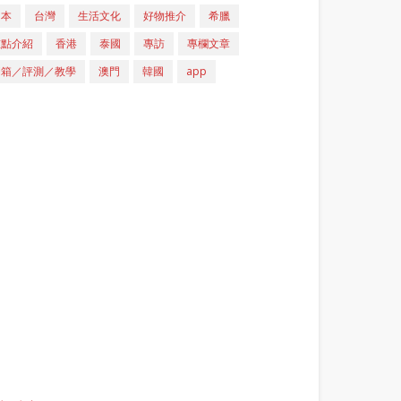
日本
台灣
生活文化
好物推介
希臘
重點介紹
香港
泰國
專訪
專欄文章
開箱／評測／教學
澳門
韓國
app