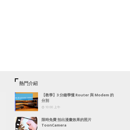
熱門介紹
【教學】3 分鐘學懂 Router 與 Modem 的
分別
10:00 上午
限時免費 拍出漫畫效果的照片
ToonCamera