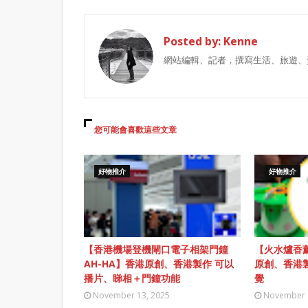
Posted by:
Kenne
網站編輯、記者，撰寫生活、旅遊、
您可能會喜歡這些文章
好物推介
好物推介
【香港機場登機閘口電子相架門鐘
【火水爐香薰
AH-HA】香港原創、香港製作 可以
原創、香港
播片、睇相＋門鐘功能
覺
November 13, 2025
November 