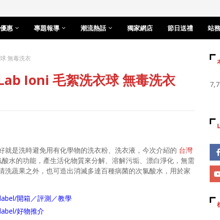
優惠
專題報導
潮流熱話
獨家網店
節日送禮
站
洗衣球 無毒洗衣
Lab Ioni 毛絮洗衣球 無毒洗衣
7,
好就是洗時避免用有化學物的洗衣粉、洗衣液，今次介紹的
台灣
氯酸水的功能，產生活化物質來分解、溶解污垢、漂白淨化，無需
清洗蔬果之外，也可造出消滅多達百種病菌的次氯酸水，用於家
arch/label/開箱／評測／教學
ch/label/好物推介