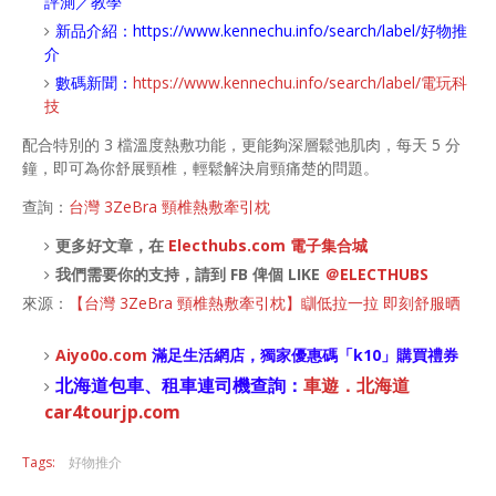
評測／教學
新品介紹：
https://www.kennechu.info/search/label/好物推
介
數碼新聞：
https://www.kennechu.info/search/label/電玩科
技
配合特別的 3 檔溫度熱敷功能，更能夠深層鬆弛肌肉，每天 5 分
鐘，即可為你舒展頸椎，輕鬆解決肩頸痛楚的問題。
查詢：
台灣 3ZeBra 頸椎熱敷牽引枕
更多好文章，在
Electhubs.com 電子集合城
我們需要你的支持，請到 FB 俾個 LIKE
＠ELECTHUBS
來源：
【台灣 3ZeBra 頸椎熱敷牽引枕】瞓低拉一拉 即刻舒服晒
Aiyo0o
.com
滿足生活網店，
獨家優惠碼「
k10
」購買禮券
北海道包車、租車連司機查詢：
車遊．北海道
car4tourjp.com
Tags:
好物推介