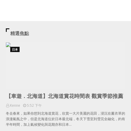
精選焦點
日本
【車遊．北海道】北海道賞花時間表 觀賞季節推薦
Kenne
5:52 下午
冬去春來，如果你想到北海道賞花，欣賞一大片美麗的花田，浸沉在薰衣草的
浪漫氣氛之中，但是北海道位於日本最北端，冬天下雪至到雪完全融化，約有
半年時間，加上氣候變化與花期亦和日本…