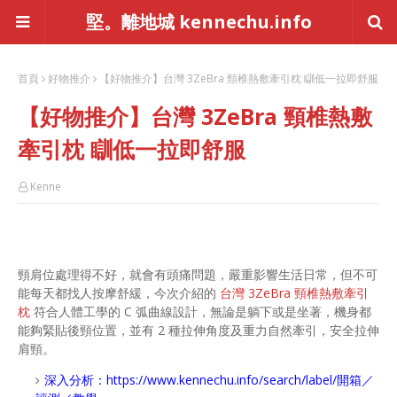
堅。離地城 kennechu.info
首頁
好物推介
【好物推介】台灣 3ZeBra 頸椎熱敷牽引枕 瞓低一拉即舒服
【好物推介】台灣 3ZeBra 頸椎熱敷
牽引枕 瞓低一拉即舒服
Kenne
頸肩位處理得不好，就會有頭痛問題，嚴重影響生活日常，但不可
能每天都找人按摩舒緩，今次介紹的
台灣 3ZeBra 頸椎熱敷牽引
枕
符合人體工學的 C 弧曲線設計，無論是躺下或是坐著，機身都
能夠緊貼後頸位置，並有 2 種拉伸角度及重力自然牽引，安全拉伸
肩頸。
深入分析：
https://www.kennechu.info/search/label/開箱／