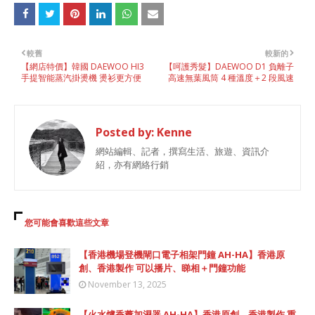
較舊
較新的
【網店特價】韓國 DAEWOO HI3
【呵護秀髮】DAEWOO D1 負離子
手提智能蒸汽掛燙機 燙衫更方便
高速無葉風筒 4 種溫度＋2 段風速
Posted by:
Kenne
網站編輯、記者，撰寫生活、旅遊、資訊介
紹，亦有網絡行銷
您可能會喜歡這些文章
【香港機場登機閘口電子相架門鐘 AH-HA】香港原
創、香港製作 可以播片、睇相＋門鐘功能
November 13, 2025
【火水爐香薰加濕器 AH-HA】香港原創、香港製作 重