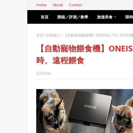
Home
About
Contact
首頁
開箱／評測／教學
旅遊美食
限時
首頁
好物推介
【自動寵物餵食機】ONEISALL Pro 可W
【自動寵物餵食機】ONEISA
時、遠程餵食
Kenne