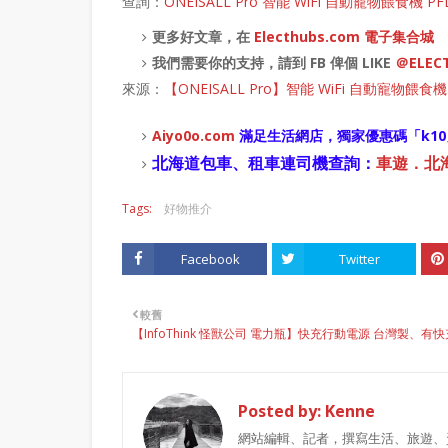
查詢：
ONEISALL Pro 智能 WiFi 自動寵物餵食機 PF
更多好文章，在
Electhubs.com 電子集合城
我們需要你的支持，請到 FB 俾個 LIKE
＠ELEC
來源：
【ONEISALL Pro】智能 WiFi 自動寵物餵
Aiyo0o
.com
滿足生活網店，
獨家優惠碼「
k10
北海道包車、租車連司機查詢：
車遊．北海道
Tags:
好物推介
Facebook
Twitter
較舊
【InfoThink 怪獸公司 電力瓶】快充行動電源 台灣製、有快
Posted by:
Kenne
網站編輯、記者，撰寫生活、旅遊、