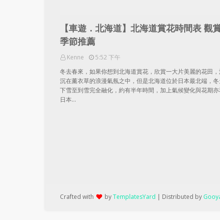
【車遊．北海道】北海道賞花時間表 觀
季節推薦
Kenne
5:52 下午
冬去春來，如果你想到北海道賞花，欣賞一大片美麗的花田，
沉在薰衣草的浪漫氣氛之中，但是北海道位於日本最北端，冬
下雪至到雪完全融化，約有半年時間，加上氣候變化與花期亦
日本…
Crafted with
by
TemplatesYard
| Distributed by
Gooya