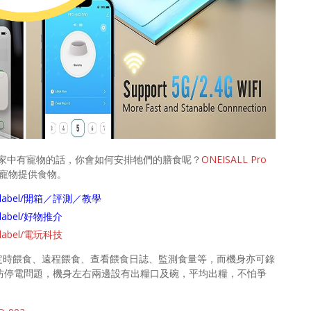
家中有寵物的話，你會如何安排牠們的膳食呢？
ONEISALL Pro
寵物提供食物。
arch/label/開箱／評測／教學
ch/label/好物推介
ch/label/電玩科技
p，即定時餵食、遠程餵食、查看餵食日誌、監測食量等，而機身亦可錄
以防停電問題，機身左右兩邊設有出糧口及碗，平均出糧，不怕爭