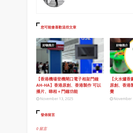
您可能會喜歡這些文章
好物推介
好物推介
【香港機場登機閘口電子相架門鐘
【火水爐香薰
AH-HA】香港原創、香港製作 可以
原創、香港
播片、睇相＋門鐘功能
覺
November 13, 2025
November 
發佈留言
0 留言