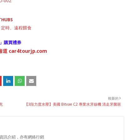
D-002
THUBS
食機 定時、遠程餵食
」購買禮券
 car4tourjp.com
較新的
充
【3段力度水壓】美國 Bitvae C2 專業水牙線機 清走牙菌斑
資訊介紹，亦有網絡行銷