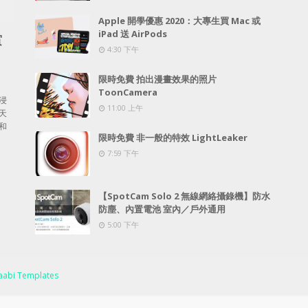
Apple 開學優惠 2020：大專生買 Mac 或
iPad 送 AirPods
賞
4:30 下午
限時免費 拍出漫畫效果的照片
ToonCamera
浸
11:00 上午
天
和
限時免費 非一般的特效 LightLeaker
7:59 下午
【SpotCam Solo 2 無線網絡攝錄機】防水
防塵、內置電池 室內／戶外通用
5:00 下午
abi Templates