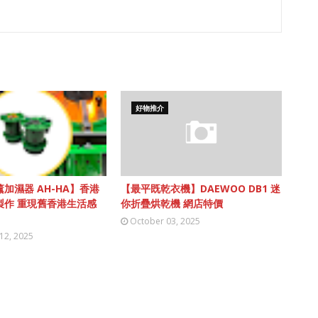
好物推介
加濕器 AH-HA】香港
【最平既乾衣機】DAEWOO DB1 迷
製作 重現舊香港生活感
你折疊烘乾機 網店特價
October 03, 2025
12, 2025