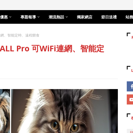
優惠
專題報導
潮流熱話
獨家網店
節日送禮
站
iFi連網、智能定時、遠程餵食
LL Pro 可WiFi連網、智能定