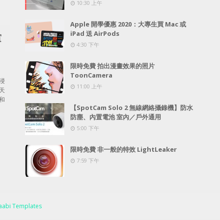
10:30 上午
Apple 開學優惠 2020：大專生買 Mac 或
iPad 送 AirPods
賞
4:30 下午
限時免費 拍出漫畫效果的照片
ToonCamera
浸
11:00 上午
天
和
【SpotCam Solo 2 無線網絡攝錄機】防水
防塵、內置電池 室內／戶外通用
5:00 下午
限時免費 非一般的特效 LightLeaker
7:59 下午
abi Templates