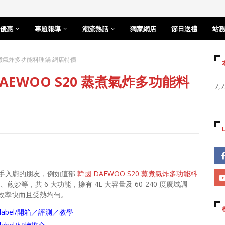
優惠
專題報導
潮流熱話
獨家網店
節日送禮
站
蒸煮氣炸多功能料理鍋 網店特價
EWOO S20 蒸煮氣炸多功能料
7,
手入廚的朋友，例如這部
韓國 DAEWOO S20 蒸煮氣炸多功能料
等，共 6 大功能，擁有 4L 大容量及 60-240 度廣域調
加熱效率快而且受熱均勻。
arch/label/開箱／評測／教學