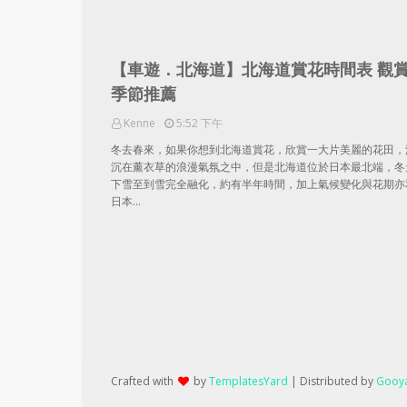
【車遊．北海道】北海道賞花時間表 觀
季節推薦
Kenne
5:52 下午
冬去春來，如果你想到北海道賞花，欣賞一大片美麗的花田，
沉在薰衣草的浪漫氣氛之中，但是北海道位於日本最北端，冬
下雪至到雪完全融化，約有半年時間，加上氣候變化與花期亦
日本…
Crafted with
by
TemplatesYard
| Distributed by
Gooya