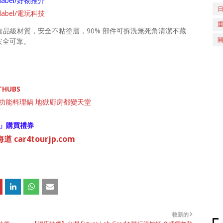
ch/label/好物推介
ch/label/電玩科技
食品級材質，安全不粘塗層，90% 部件可拆洗無死角清潔不藏
安全可靠。
THUBS
炸多功能料理鍋 地獄廚房都變天堂
」購買禮券
 car4tourjp.com
較新的