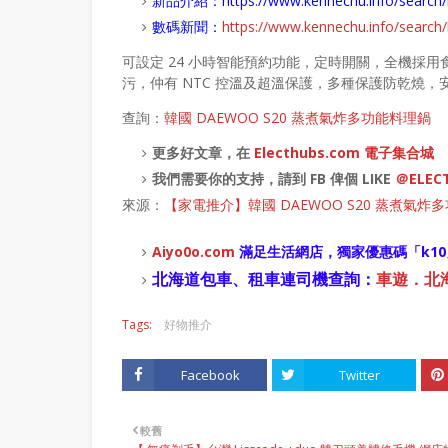
新品介紹：
https://www.kennechu.info/sear
數碼新聞：
https://www.kennechu.info/sear
可設定 24 小時智能預約功能，定時開關，全機採用
污，仲有 NTC 控溫及超溫保護，多種保護防乾燒，
查詢：
韓國 DAEWOO S20 蒸煮氣炸多功能料理鍋
更多好文章，在
Electhubs.com 電子集合城
我們需要你的支持，請到 FB 俾個 LIKE
＠ELEC
來源：
【家電推介】韓國 DAEWOO S20 蒸煮氣
Aiyo0o
.com
滿足生活網店，
獨家優惠碼「
k10
北海道包車、租車連司機查詢：
車遊．北海道
Tags:
好物推介
Facebook
Twitter
較舊