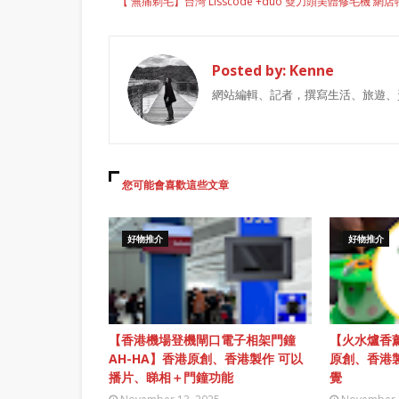
【 無痛剃毛】台灣 Lisscode +duo 雙刀頭美體修毛機 網
Posted by:
Kenne
網站編輯、記者，撰寫生活、旅遊、
您可能會喜歡這些文章
好物推介
好物推介
【香港機場登機閘口電子相架門鐘
【火水爐香薰
AH-HA】香港原創、香港製作 可以
原創、香港
播片、睇相＋門鐘功能
覺