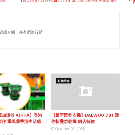
店特價
【網店特價】台灣 Future Lab Gradit 隨行溫控杯 免插電加熱
資訊介紹，亦有網絡行銷
好物推介
加濕器 AH-HA】香港
【最平既乾衣機】DAEWOO DB1 迷
製作 重現舊香港生活感
你折疊烘乾機 網店特價
October 03, 2025