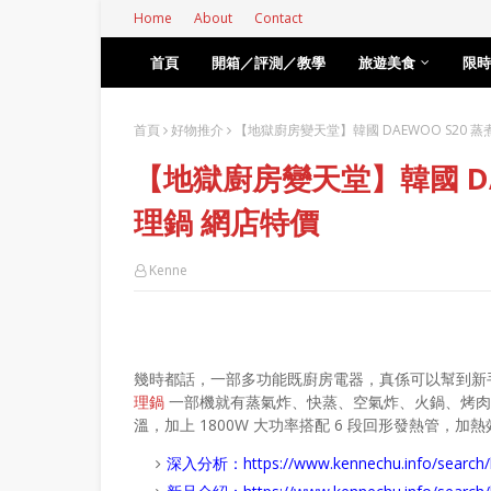
Home
About
Contact
首頁
開箱／評測／教學
旅遊美食
限時
首頁
好物推介
【地獄廚房變天堂】韓國 DAEWOO S20 
【地獄廚房變天堂】韓國 DA
理鍋 網店特價
Kenne
幾時都話，一部多功能既廚房電器，真係可以幫到新
理鍋
一部機就有蒸氣炸、快蒸、空氣炸、火鍋、烤肉、煎炒
溫，加上 1800W 大功率搭配 6 段回形發熱管，
深入分析：
https://www.kennechu.info/se