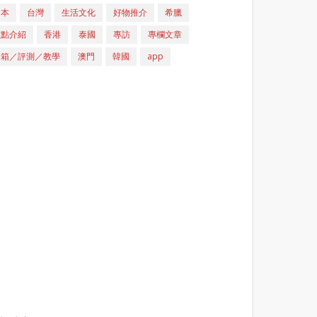
日本
台灣
生活文化
好物推介
希臘
重點介紹
香港
泰國
專訪
專欄文章
開箱／評測／教學
澳門
韓國
app