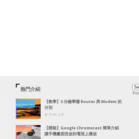
熱門介紹
Po
【教學】3 分鐘學懂 Router 與 Modem 的
分別
10:00 上午
【開箱】Google Chromecast 簡單介紹
讓手機畫面投放到電視上播放