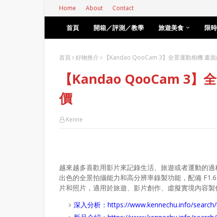
Home
About
Contact
首頁
開箱／評測／教學
旅遊美食
限時
首頁
好物推介
【Kandao QooCam 3】全景運動相機 
【Kandao QooCam 
價
Kenne
越來越多喜歡用影片來記錄生活、旅遊或者運動的過
出色的全景拍攝能力和高分辨率錄製功能，配備 F1
片和照片，適用於旅遊、影片創作、虛擬實境內容製作
深入分析：
https://www.kennechu.info/se