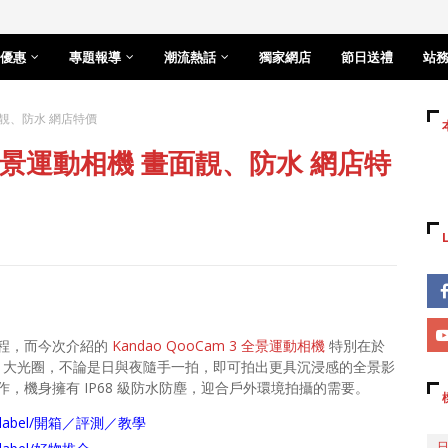
優惠
專題報導
潮流熱話
獨家網店
節日送禮
站
畫面靚、防水 網店特價
3】全景運動相機 畫面靚、防水 網店特
程，而今次介紹的
Kandao QooCam 3 全景運動相機
特別在於
.6 大光圈，不論是日與夜隨手一拍，即可拍出更具沉浸感的全景影
，機身擁有 IP68 級防水防塵，迎合戶外環境拍攝的需要。
arch/label/開箱／評測／教學