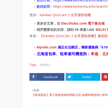
新品介紹：
https://www.kennechu.info/sear
數碼新聞：
https://www.kennechu.info/sear
查詢：
Kandao QooCam 3 全景運動相機
更多好文章，在
Electhubs.com 電子集合城
我們需要你的支持，請到 FB 俾個 LIKE
＠ELEC
來源：
【Kandao QooCam 3 全景運動相機
Aiyo0o
.com
滿足生活網店，
獨家優惠碼「
k10
北海道包車、租車連司機查詢：
車遊．北海道
Tags:
好物推介
Facebook
Twitter
較舊
【香港製造】電子路牌過海時間顯示器 連網即睇過海行車時