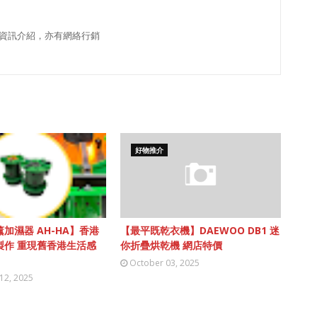
資訊介紹，亦有網絡行銷
好物推介
加濕器 AH-HA】香港
【最平既乾衣機】DAEWOO DB1 迷
製作 重現舊香港生活感
你折疊烘乾機 網店特價
October 03, 2025
12, 2025