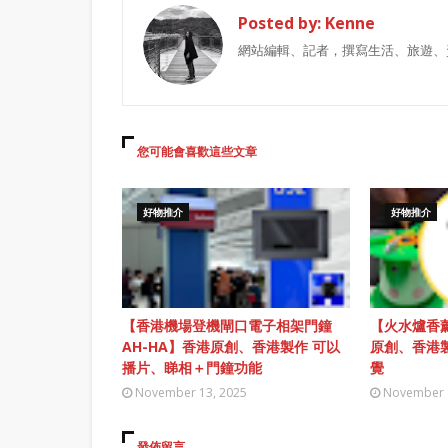
Posted by:
Kenne
網站編輯、記者，撰寫生活、旅遊、
您可能會喜歡這些文章
好物推介
好物推介
【香港機場登機閘口電子相架門鐘
【火水爐香薰
AH-HA】香港原創、香港製作 可以
原創、香港
播片、睇相＋門鐘功能
覺
November 13, 2025
November 
發佈留言