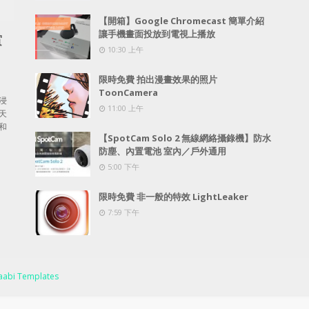
【開箱】Google Chromecast 簡單介紹
讓手機畫面投放到電視上播放
賞
10:30 上午
限時免費 拍出漫畫效果的照片
ToonCamera
浸
11:00 上午
天
和
【SpotCam Solo 2 無線網絡攝錄機】防水
防塵、內置電池 室內／戶外通用
5:00 下午
限時免費 非一般的特效 LightLeaker
7:59 下午
abi Templates