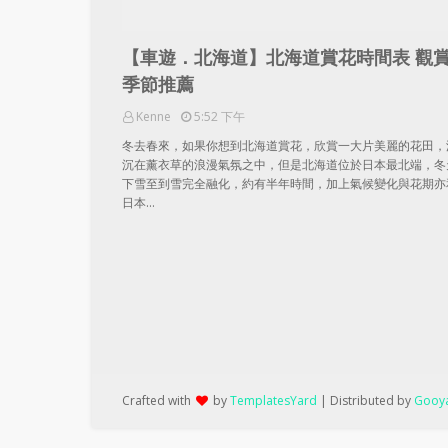
【車遊．北海道】北海道賞花時間表 觀
季節推薦
Kenne
5:52 下午
冬去春來，如果你想到北海道賞花，欣賞一大片美麗的花田，
沉在薰衣草的浪漫氣氛之中，但是北海道位於日本最北端，冬
下雪至到雪完全融化，約有半年時間，加上氣候變化與花期亦
日本…
Crafted with
by
TemplatesYard
| Distributed by
Gooya