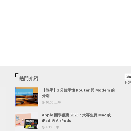
熱門介紹
Po
【教學】3 分鐘學懂 Router 與 Modem 的
分別
10:00 上午
Apple 開學優惠 2020：大專生買 Mac 或
iPad 送 AirPods
4:30 下午