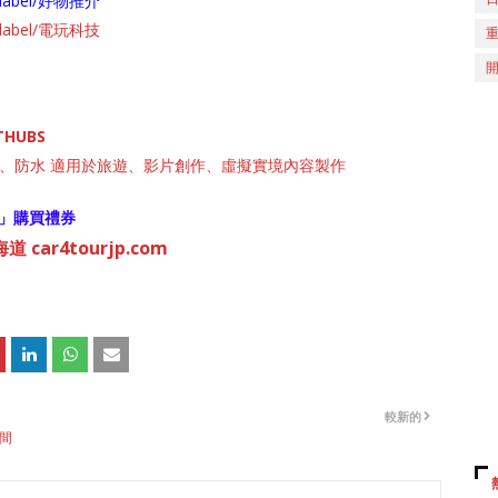
ch/label/好物推介
ch/label/電玩科技
THUBS
】畫面靚、防水 適用於旅遊、影片創作、虛擬實境內容製作
」購買禮券
 car4tourjp.com
較新的
間