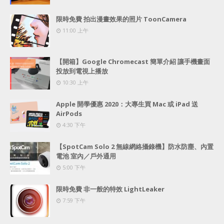
限時免費 拍出漫畫效果的照片 ToonCamera
11:00 上午
【開箱】Google Chromecast 簡單介紹 讓手機畫面
投放到電視上播放
10:30 上午
Apple 開學優惠 2020：大專生買 Mac 或 iPad 送
AirPods
4:30 下午
【SpotCam Solo 2 無線網絡攝錄機】防水防塵、內置
電池 室內／戶外通用
5:00 下午
限時免費 非一般的特效 LightLeaker
7:59 下午