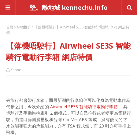
堅。離地城 kennechu.info
首頁
好物推介
【落機唔駛行】Airwheel SE3S 智能騎行電動行李箱 網店特
價
【落機唔駛行】Airwheel SE3S 智能
騎行電動行李箱 網店特價
Kenne
去旅行都會帶行李箱，而最新潮的行李箱仲可以化身為電動車作為
代步之用，今次介紹的
Airwheel SE3S 智能騎行電動行李箱
，具
備騎行及手動拖拉牽引 2 個模式，可以自己拖行或者變更為電動行
駛，由進口德國層壓板和台灣 Chi Mei ABS 製成，擁有優良的防
水效能和強大的承載能力，亦有 TSA 程式鎖，而 20 吋亦可手㩗上
飛機。