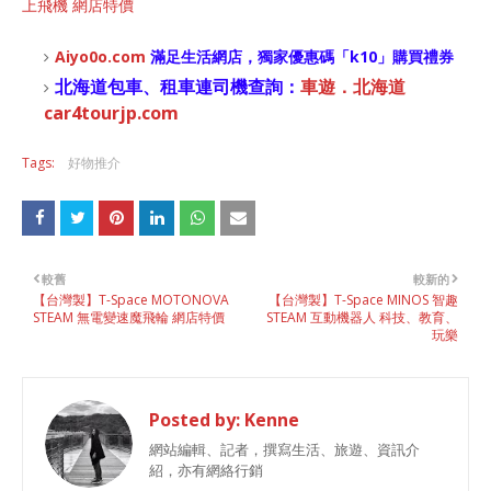
上飛機 網店特價
Aiyo0o
.com
滿足生活網店，
獨家優惠碼「
k10
」購買禮券
北海道包車、租車連司機查詢：
車遊．北海道
car4tourjp.com
Tags:
好物推介
較舊
較新的
【台灣製】T-Space MOTONOVA
【台灣製】T-Space MINOS 智趣
STEAM 無電變速魔飛輪 網店特價
STEAM 互動機器人 科技、教育、
玩樂
Posted by:
Kenne
網站編輯、記者，撰寫生活、旅遊、資訊介
紹，亦有網絡行銷