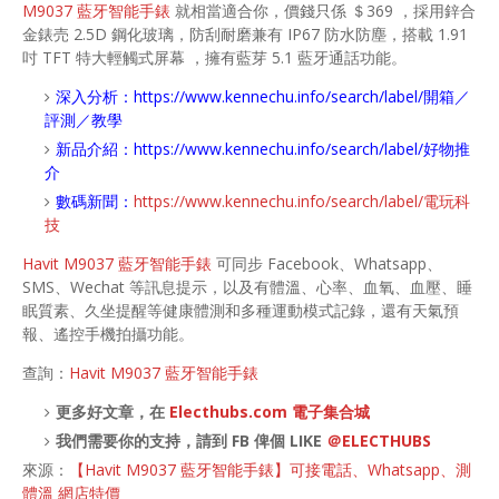
M9037 藍牙智能手錶
就相當適合你，價錢只係 ＄369 ，採用鋅合
金錶売 2.5D 鋼化玻璃，防刮耐磨兼有 IP67 防水防塵，搭載 1.91
吋 TFT 特大輕觸式屏幕 ，擁有藍芽 5.1 藍牙通話功能。
深入分析：
https://www.kennechu.info/search/label/開箱／
評測／教學
新品介紹：
https://www.kennechu.info/search/label/好物推
介
數碼新聞：
https://www.kennechu.info/search/label/電玩科
技
Havit M9037 藍牙智能手錶
可同步 Facebook、Whatsapp、
SMS、Wechat 等訊息提示，以及有體溫、心率、血氧、血壓、睡
眠質素、久坐提醒等健康體測和多種運動模式記錄，還有天氣預
報、遙控手機拍攝功能。
查詢：
Havit M9037 藍牙智能手錶
更多好文章，在
Electhubs.com 電子集合城
我們需要你的支持，請到 FB 俾個 LIKE
＠ELECTHUBS
來源：
【Havit M9037 藍牙智能手錶】可接電話、Whatsapp、測
體溫 網店特價