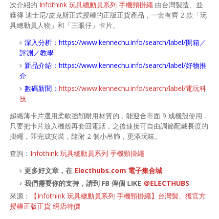
次介紹的
Infothink 玩具總動員系列 手機頸掛繩
由台灣製造、並
獲得 迪士尼/皮克斯正式授權的正版正貨產品，一套有齊 2 款「玩
具總動員人物」和「三眼仔」卡片。
深入分析：
https://www.kennechu.info/search/label/開箱／
評測／教學
新品介紹：
https://www.kennechu.info/search/label/好物推
介
數碼新聞：
https://www.kennechu.info/search/label/電玩科
技
超纖薄卡片選用柔軟強韌耐用材質的，能迎合市面 9 成機殼使用，
只要把卡片放入機殼再套回電話，之後連接可自由調節配戴長度的
掛繩，即完成安裝，隨附 2 個小吊飾，更添玩味。
查詢：
Infothink 玩具總動員系列 手機頸掛繩
更多好文章，在
Electhubs.com 電子集合城
我們需要你的支持，請到 FB 俾個 LIKE
＠ELECTHUBS
來源：
【Infothink 玩具總動員系列 手機頸掛繩】台灣製、獲官方
授權正版正貨 網店特價