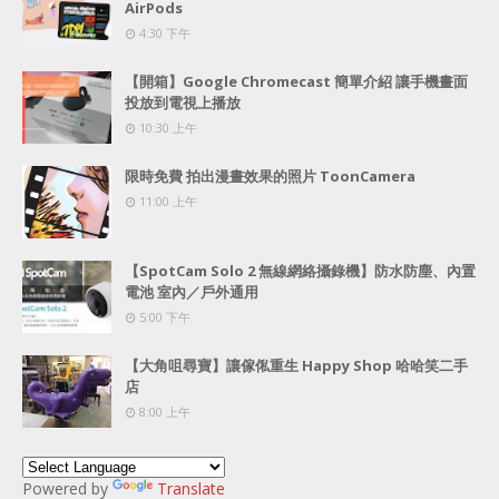
AirPods
4:30 下午
【開箱】Google Chromecast 簡單介紹 讓手機畫面
投放到電視上播放
10:30 上午
限時免費 拍出漫畫效果的照片 ToonCamera
11:00 上午
【SpotCam Solo 2 無線網絡攝錄機】防水防塵、內置
電池 室內／戶外通用
5:00 下午
【大角咀尋寶】讓傢俬重生 Happy Shop 哈哈笑二手
店
8:00 上午
Powered by
Translate