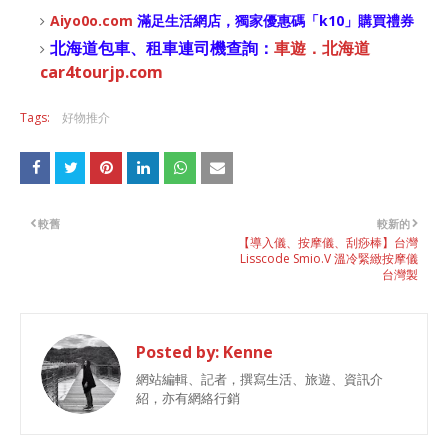
Aiyo0o
.com
滿足生活網店，
獨家優惠碼「
k10
」購買禮券
北海道包車、租車連司機查詢：
車遊．北海道
car4tourjp.com
Tags:
好物推介
較舊
較新的
【導入儀、按摩儀、刮痧棒】台灣
Lisscode Smio.V 溫冷緊緻按摩儀
台灣製
Posted by:
Kenne
網站編輯、記者，撰寫生活、旅遊、資訊介
紹，亦有網絡行銷