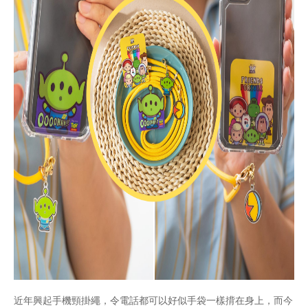
近年興起手機頸掛繩，令電話都可以好似手袋一樣揹在身上，而今