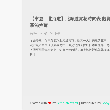
【車遊．北海道】北海道賞花時間表 觀
季節推薦
Kenne
5:52 下午
冬去春來，如果你想到北海道賞花，欣賞一大片美麗的花田，
沉在薰衣草的浪漫氣氛之中，但是北海道位於日本最北端，冬
下雪至到雪完全融化，約有半年時間，加上氣候變化與花期亦
日本…
Crafted with
by
TemplatesYard
| Distributed by
Gooya