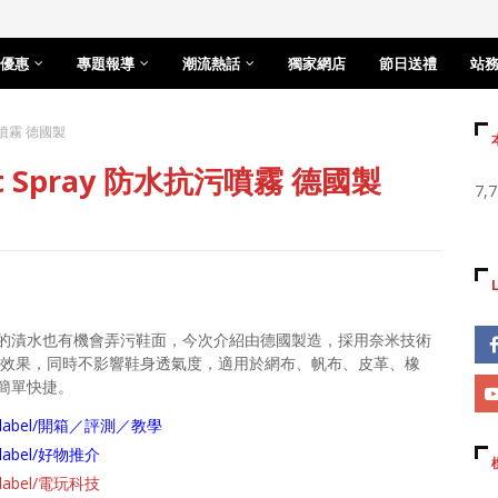
優惠
專題報導
潮流熱話
獨家網店
節日送禮
站
抗污噴霧 德國製
t Spray 防水抗污噴霧 德國製
7,
的漬水也有機會弄污鞋面，今次介紹由德國製造，採用奈米技術
效果，同時不影響鞋身透氣度，適用於網布、帆布、皮革、橡
簡單快捷。
arch/label/開箱／評測／教學
ch/label/好物推介
ch/label/電玩科技