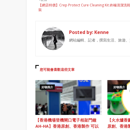
【網店特價】Crep Protect Cure Cleaning Kit 終極清潔洗
裝
Posted by:
Kenne
網站編輯、記者，撰寫生活、旅遊、
您可能會喜歡這些文章
好物推介
好物推介
【香港機場登機閘口電子相架門鐘
【火水爐香薰
AH-HA】香港原創、香港製作 可以
原創、香港