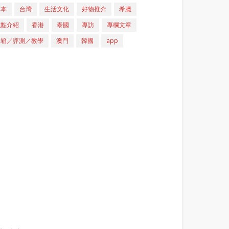
日本
台灣
生活文化
好物推介
希臘
重點介紹
香港
泰國
專訪
專欄文章
開箱／評測／教學
澳門
韓國
app