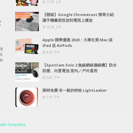
11:00 上午
【開箱】Google Chromecast 簡單介紹
讓手機畫面投放到電視上播放
賞
10:30 上午
Apple 開學優惠 2020：大專生買 Mac 或
iPad 送 AirPods
浸
4:30 下午
天
和
【SpotCam Solo 2 無線網絡攝錄機】防水
防塵、內置電池 室內／戶外通用
5:00 下午
限時免費 非一般的特效 LightLeaker
7:59 下午
abi Templates