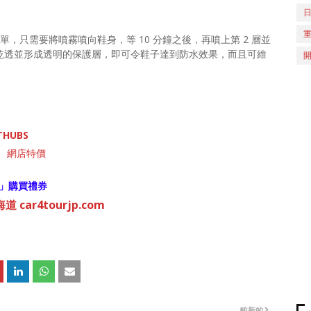
，只需要將噴霧噴向鞋身，等 10 分鐘之後，再噴上第 2 層並
y 就會在鞋面乾透並形成透明的保護層，即可令鞋子達到防水效果，而且可維
THUBS
國製、網店特價
」購買禮券
 car4tourjp.com
較新的