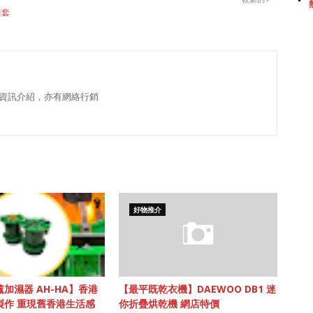
鞋套
資訊介紹，亦有網絡行銷
好物推介
加濕器 AH-HA】香港
【最平既乾衣機】DAEWOO DB1 迷
製作 重現舊香港生活感
你折疊烘乾機 網店特價