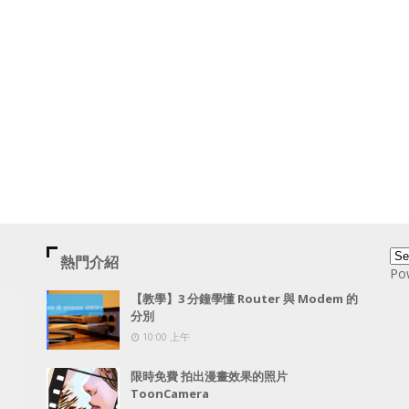
熱門介紹
Po
【教學】3 分鐘學懂 Router 與 Modem 的
分別
10:00 上午
限時免費 拍出漫畫效果的照片
ToonCamera