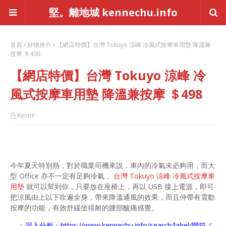
堅。離地城 kennechu.info
首頁
好物推介
【網店特價】台灣 Tokuyo 涼峰 冷風式按摩車用墊 降溫兼
按摩 ＄498
【網店特價】台灣 Tokuyo 涼峰 冷
風式按摩車用墊 降溫兼按摩 ＄498
Kenne
今年夏天特別熱，對於職業司機來說，車內的冷氣未必夠用，而大
型 Office 亦不一定有足夠冷氣，
台灣 Tokuyo 涼峰 冷風式按摩車
用墊
就可以幫到你，只要放在座椅上，再以 USB 接上電源，即可
把涼風由上以下吹遍全身，帶來降溫通風的效果，而且仲帶有震動
按摩的功能，有效舒緩坐得耐的腰部酸痛感覺。
深入分析：
https://www.kennechu.info/search/label/開箱／