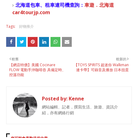
北海道包車、租車連司機查詢：
車遊．北海道
car4tourjp.com
Tags:
好物推介
較舊
較新的
【網店特價】美國 Cocinare
【TOYS SPIRITS 超迷你 Walkman
FLOW 電動手沖咖啡壺 具備定時、
連卡帶】可錄音及播放 日本扭蛋
控溫功能
Posted by:
Kenne
網站編輯、記者，撰寫生活、旅遊、資訊介
紹，亦有網絡行銷