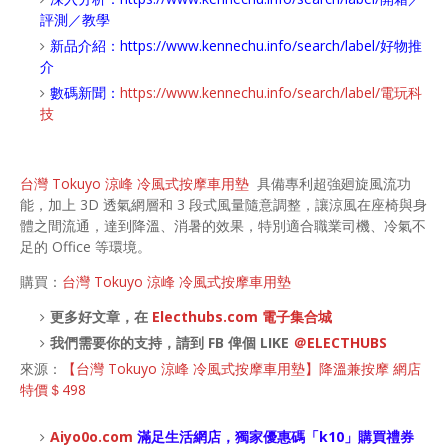
評測／教學
新品介紹：
https://www.kennechu.info/search/label/好物推
介
數碼新聞：
https://www.kennechu.info/search/label/電玩科
技
台灣 Tokuyo 涼峰 冷風式按摩車用墊
具備專利超強廻旋風流功
能，加上 3D 透氣網層和 3 段式風量隨意調整，讓涼風在座椅與身
體之間流通，達到降溫、消暑的效果，特別適合職業司機、冷氣不
足的 Office 等環境。
購買：
台灣 Tokuyo 涼峰 冷風式按摩車用墊
更多好文章，在
Electhubs.com 電子集合城
我們需要你的支持，請到 FB 俾個 LIKE
＠ELECTHUBS
來源：
【台灣 Tokuyo 涼峰 冷風式按摩車用墊】降溫兼按摩 網店
特價＄498
Aiyo0o
.com
滿足生活網店，
獨家優惠碼「
k10
」購買禮券