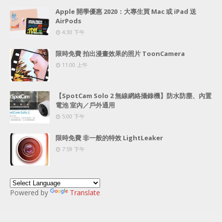
Apple 開學優惠 2020：大專生買 Mac 或 iPad 送
AirPods
4:30 下午
限時免費 拍出漫畫效果的照片 ToonCamera
11:00 上午
【SpotCam Solo 2 無線網絡攝錄機】防水防塵、內置
電池 室內／戶外通用
5:00 下午
限時免費 非一般的特效 LightLeaker
7:59 下午
Powered by
Translate