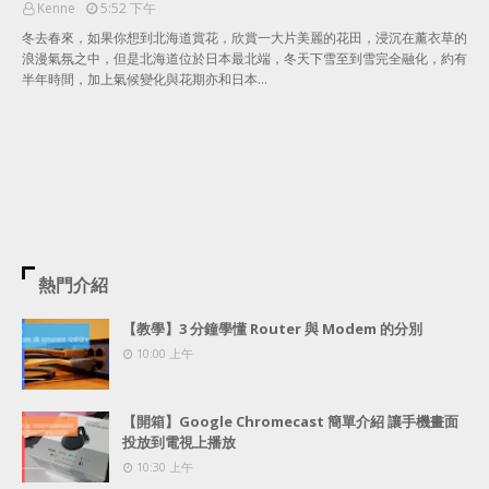
Kenne
5:52 下午
冬去春來，如果你想到北海道賞花，欣賞一大片美麗的花田，浸沉在薰衣草的
浪漫氣氛之中，但是北海道位於日本最北端，冬天下雪至到雪完全融化，約有
半年時間，加上氣候變化與花期亦和日本…
熱門介紹
【教學】3 分鐘學懂 Router 與 Modem 的分別
10:00 上午
【開箱】Google Chromecast 簡單介紹 讓手機畫面
投放到電視上播放
10:30 上午