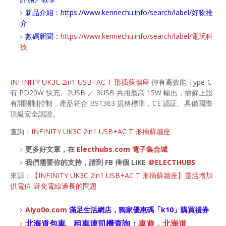
新品介紹：
https://www.kennechu.info/search/label/好物推
介
數碼新聞：
https://www.kennechu.info/search/label/電玩科
技
INFINITY UK3C 2in1 USB+AC T 形插蘇牆座
仲有高效能 Type-C
有 PD20W 快充、2USB ／ 3USB 共用最高 15W 輸出，插蘇上設
有開關制控制，產品符合 BS1363 規格標準，CE 認証、具備國際
頂級安全認證。
查詢：
INFINITY UK3C 2in1 USB+AC T 形插蘇牆座
更多好文章，在
Electhubs.com 電子集合城
我們需要你的支持，請到 FB 俾個 LIKE
＠ELECTHUBS
來源：
【INFINITY UK3C 2in1 USB+AC T 形插蘇牆座】靈活增加
供電位 避免電線過長的問題
Aiyo0o
.com
滿足生活網店，
獨家優惠碼「
k10
」購買禮券
北海道包車、租車連司機查詢：
車遊．北海道