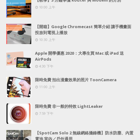
【教學】3 分鐘學懂 Router 與 Modem 的分別
10:00 上午
【開箱】Google Chromecast 簡單介紹 讓手機畫面
投放到電視上播放
10:30 上午
Apple 開學優惠 2020：大專生買 Mac 或 iPad 送
AirPods
4:30 下午
限時免費 拍出漫畫效果的照片 ToonCamera
11:00 上午
限時免費 非一般的特效 LightLeaker
7:59 下午
【SpotCam Solo 2 無線網絡攝錄機】防水防塵、內置
電池 室內／戶外通用