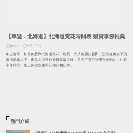
【車遊．北海道】北海道賞花時間表 觀賞季節推薦
Kenne
5:52 下午
冬去春來，如果你想到北海道賞花，欣賞一大片美麗的花田，浸沉在薰衣草的
浪漫氣氛之中，但是北海道位於日本最北端，冬天下雪至到雪完全融化，約有
半年時間，加上氣候變化與花期亦和日本…
熱門介紹