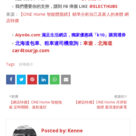
我們需要你的支持，請到 FB 俾個 LIKE
＠ELECTHUBS
來源：
【ONE Home 智能體脂磅】精準分析自己及家人的身體 網
店特價
Aiyo0o
.com
滿足生活網店，
獨家優惠碼「
k10
」購買禮券
北海道包車、租車連司機查詢：
車遊．北海道
car4tourjp.com
Tags:
好物推介
較舊
較新的
【網店特價】ONE Home 智能拖
【網店特價】ONE Home 月球智
板 定時開關、遠程遙控
能燈 最浪漫的家電
Posted by:
Kenne