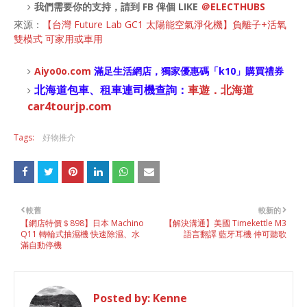
我們需要你的支持，請到 FB 俾個 LIKE
＠ELECTHUBS
來源：
【台灣 Future Lab GC1 太陽能空氣淨化機】負離子+活氧
雙模式 可家用或車用
Aiyo0o
.com
滿足生活網店，
獨家優惠碼「
k10
」購買禮券
北海道包車、租車連司機查詢：
車遊．北海道
car4tourjp.com
Tags:
好物推介
較舊
較新的
【網店特價＄898】日本 Machino
【解決溝通】美國 Timekettle M3
Q11 轉輪式抽濕機 快速除濕、水
語言翻譯 藍牙耳機 仲可聽歌
滿自動停機
Posted by:
Kenne