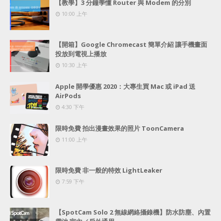
【教學】3 分鐘學懂 Router 與 Modem 的分別
10:00 上午
【開箱】Google Chromecast 簡單介紹 讓手機畫面
投放到電視上播放
10:30 上午
Apple 開學優惠 2020：大專生買 Mac 或 iPad 送
AirPods
4:30 下午
限時免費 拍出漫畫效果的照片 ToonCamera
11:00 上午
限時免費 非一般的特效 LightLeaker
7:59 下午
【SpotCam Solo 2 無線網絡攝錄機】防水防塵、內置