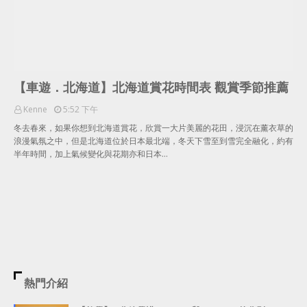
【車遊．北海道】北海道賞花時間表 觀賞季節推薦
Kenne
5:52 下午
冬去春來，如果你想到北海道賞花，欣賞一大片美麗的花田，浸沉在薰衣草的
浪漫氣氛之中，但是北海道位於日本最北端，冬天下雪至到雪完全融化，約有
半年時間，加上氣候變化與花期亦和日本…
熱門介紹