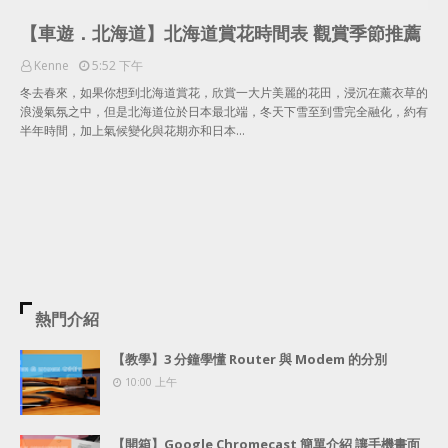
【車遊．北海道】北海道賞花時間表 觀賞季節推薦
Kenne
5:52 下午
冬去春來，如果你想到北海道賞花，欣賞一大片美麗的花田，浸沉在薰衣草的
浪漫氣氛之中，但是北海道位於日本最北端，冬天下雪至到雪完全融化，約有
半年時間，加上氣候變化與花期亦和日本…
熱門介紹
【教學】3 分鐘學懂 Router 與 Modem 的分別
10:00 上午
【開箱】Google Chromecast 簡單介紹 讓手機畫面