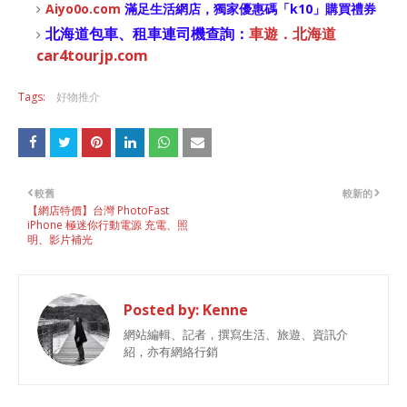
Aiyo0o
.com
滿足生活網店，
獨家優惠碼「
k10
」購買禮券
北海道包車、租車連司機查詢：
車遊．北海道
car4tourjp.com
Tags:
好物推介
較舊
較新的
【網店特價】台灣 PhotoFast
iPhone 極迷你行動電源 充電、照
明、影片補光
Posted by:
Kenne
網站編輯、記者，撰寫生活、旅遊、資訊介
紹，亦有網絡行銷