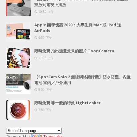
投放到電視上播放
10:30 上午
Apple 開學優惠 2020：大專生買 Mac 或 iPad 送
AirPods
4:30 下午
限時免費 拍出漫畫效果的照片 ToonCamera
11:00 上午
【SpotCam Solo 2 無線網絡攝錄機】防水防塵、內置
電池 室內／戶外通用
5:00 下午
限時免費 非一般的特效 LightLeaker
7:59 下午
Powered by
Translate