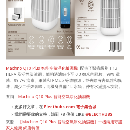
Machino Q10 Plus 智能空氣淨化抽濕機
配備了醫療級別 H13
HEPA 及活性炭濾網，能夠過濾細小至 0.3 微米的顆粒、99% 霉
菌、99.7% 病毒、細菌和 PM2.5 等致敏源，並去除有害氣體和異
味，減少二手煙氣味，而機身具備 1L 水箱，仲有水滿提示功能。
查詢：
Machino Q10 Plus 智能空氣淨化抽濕機
更多好文章，在
Electhubs.com 電子集合城
我們需要你的支持，請到 FB 俾個 LIKE
＠ELECTHUBS
來源：
【Machino Q10 Plus 智能空氣淨化抽濕機】一機兩用守護
家人健康 網店特價